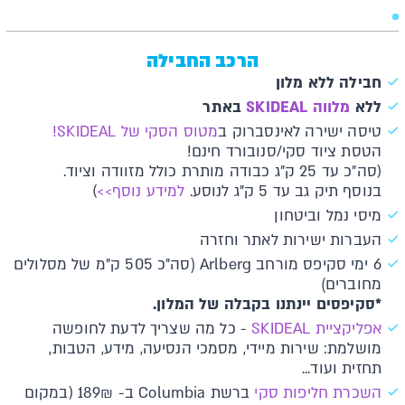
הרכב החבילה
חבילה ללא מלון
ללא
מלווה S
KIDEAL
באתר
טיסה ישירה לאינסברוק ב
מטוס הסקי של SKIDEAL!
הטסת ציוד סקי/סנובורד חינם!
(סה"כ עד 25 ק"ג כבודה מותרת כולל מזוודה וציוד.
בנוסף תיק גב עד 5 ק"ג לנוסע.
למידע נוסף>>
)
מיסי נמל וביטחון
העברות ישירות לאתר וחזרה
6 ימי סקיפס מורחב Arlberg (סה"כ 505 ק"מ של מסלולים
מחוברים)
*סקיפסים יינתנו בקבלה של המלון.
א​פליקציית SKIDEAL​​
- כל מה שצריך לדעת לחופשה
מושלמת: שירות מיידי, מסמכי הנסיעה, מידע, הטבות,
תחזית ועוד...
השכרת חליפות סקי
ברשת Columbia ב- 189₪ (במקום