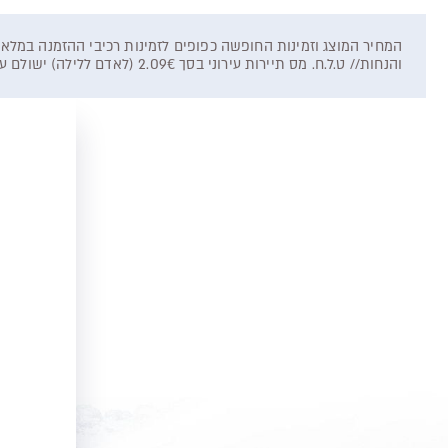
והנחות// ט.ל.ח. מס תיירות עירוני בסך 2.09€ (לאדם ללילה) ישולם על ידי הלקוח ישירות למלון.