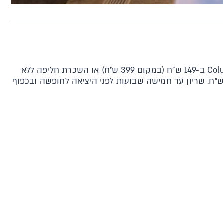
ברשת Columbia ב-149 ש"ח (במקום 399 ש"ח) או השכרת חליפה ללא
ות בקניה בחנות מעל 299 ש"ח. שריון עד חמישה שבועות לפני היציאה לחופשה ובכפוף