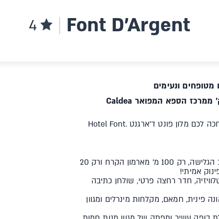
Font D'Argent
4
 מטופחים ונעימים
באווירה אורבנית, בסגנון מודרני ובלוקיישן מושלם בעיירה קנייו, מחכה לכם מלון פונט ד'ארגנט .Hotel Font
המלון שניצב במרחק של מטרים ספורים בלבד מהרכבל אל מרחב הגלישה, רק 100 מ' מארמון הקרח ורק 20
טלוויזיה, חדר רחצה פרטי, שולחן כתיבה
נה פינית, חמאם, מקלחות מינרלים ומגוון
 בופה עשיר ומפתה של מגוון מנות חמות