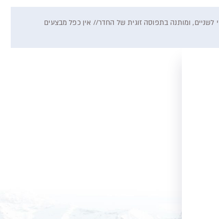
מינות רכיבי ההזמנה במלאי ספקי השירותים// המחיר המוצג הוא לנוסע בודד מעל גיל 12 בחדר סטנדרטי לשניים, ומותנה בתפוסה זוגית של החדר// אין כפל מבצעים