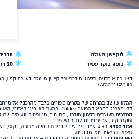
לוקיישן מעולה
חדרים
בופה בוקר עשיר
20 דק' ממרכז הספא המפואר Caldea
D'Argent Canillo
דק' ממרכז הספא המפואר Caldea וממעוז השופינג האזורי, הוא פינוק אמיתי!
החדרים
מעוצבים בסגנון מודרני, מרווחים, מטופחים ונעימים, עם 
ומקרר קטן, אפשרות גם לחדר משפחה!
אזור הספא
מציע אמבטיית עיסוי, בריכת שחייה מקורה, ג'קוזי, סאו
טיפולי בריאות ויופי מפנקים.
הארוחות
במלון מוגשות במסעדה המקומית – ארוחת הבוקר כוללת