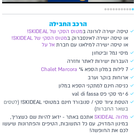
הרכב החבילה
טיסה ישירה לורונה ב
מטוס הסקי של SKIDEAL!
או טיסה ישירה לאינסברוק ב
מטוס הסקי של SKIDEAL!
או טיסה ישירה למילאנו עם חברת
אל על
מיסי נמל וביטחון
העברות ישירות לאתר וחזרה
7 לילות במלון הספא
*4
Chalet Marcora
ארוחות בוקר וערב
כניסה חינם למתקני הספא במלון
6 ימי סקי פס val di fassa
הטסת ציוד סקי / סנובורד חינם במטוסי SKIDEAL! (
לטסים
בשאר החברות
)
מלווה SKIDEAL
אתכם באתר - ידאג להיות שם כשצריך,
במינון המדויק, עם כל התשובות, הטיפים והפתרונות שיעשו
לכם את החופשה!