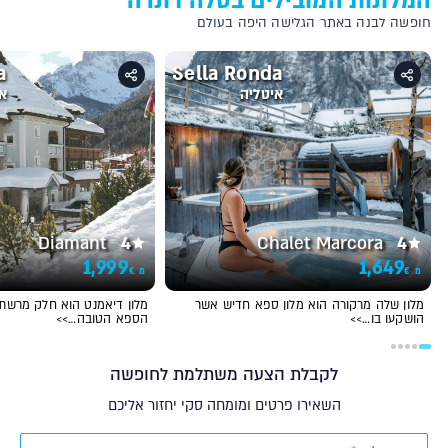
המלונות המובילים בסלה רונדה
חופשה לבנה באתר הגלישה היפה בעולם
a
Sella Ronda
איטליה
אי
Diamant
4
Chalet Marcora
4
1,999
1,649
€
€
מ
מ
מלון שלה מרקורה הוא מלון ספא חדיש אשר
מלון דיאמנט הוא חלק מרשת יו
הושקעו בו…>>
הספא הטובה…>>
לקבלת הצעה משתלמת לחופשה
השאירו פרטים ומומחה סקי יחזור אליכם