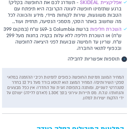
אפליקציית SKIDEAL
- תשדרג לכם את החופשה בקליק!
ברגע שתזמינו חופשה לעונה הקרובה היא תיפתח עם
הטבות משוגעות, שירות לקוחות מיידי, מידע והכוונה לכל
מה שחשוב באתר הסקי, מסמכי הנסיעה, תחזית ועוד...
השכרת חליפות
ברשת Columbia ב-149 ש"ח (במקום 399
ש"ח) או השכרת חליפה ללא עלות בקניה בחנות מעל 299
ש"ח. שריון עד חמישה שבועות לפני היציאה לחופשה
ובכפוף לתנאי החברה.
תוספות אפשריות לחבילה
המחיר המוצג וזמינות החופשה כפופים לזמינות רכיבי ההזמנה במלאי
ספקי השירותים// המחיר המוצג הוא לנוסע בודד מעל גיל 12 בחדר
סטנדרטי לשניים, ומותנה בתפוסה זוגית של החדר// אין כפל מבצעים
והנחות// ט.ל.ח. מס תיירות עירוני בסך 1.30€ (לאדם ללילה) ישולם על
ידי הלקוח ישירות למלון.