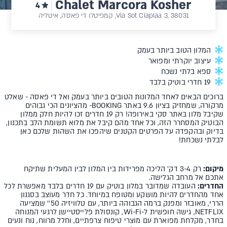
Chalet Marcora Kosher
4
‪Via Sot Ciapiaa 3‬, 38031, קמפיטלו די פאסה,‎ איטליה
המלון הטוב ביותר בעמק
עיצוב יוקרתי ומפואר
ספא בלתי נשכח
19 חדרי בוטיק בלבד
ברוכים הבאים לאחד המלונות הטובים ביותר בעמק ואל די פאסה - שאלט
מרקורה, שמחזיק בציון 9.6 באתר BOOKING- מהציונים הכי גבוהים
שקיבל מלון באתר סקי באירופה! רק 19 חדרים זכו להיות חלק ממלון
הבוטיק המסחרר הזה, וכל אחד מהם קיבל את מלוא תשומת הלב בתכנון,
בדיוק ובהקפדה על הפרטים הקטנים שיהפכו את השהות שלכם כאן
לבלתי נשכחת!
מיקום:
רק 3-4 דק' הליכה מפרידות בין המלון לבין המעלית שתיקח
אתכם אל מרחב הגלישה.
החדרים:
העובדה שמדובר במלון בוטיק עם 19 חדרים בלבד מאפשרת לכל
אחד מהחדרים להיות מושקע ומטופח במיוחד. כל חדר מעוצב בסגנון
הררי, מאובזר ומפנק ברמה הגבוהה ביותר, עם טלוויזיה 50'' שמציעה
NETFLIX, גישה חופשית ל-Wi-Fi, קונסולת פלייסטיישן לרגעי המנוחה
בחדר, מקלחת מפוארת עם מוצרי טיפוח צרפתיים, וחלל מרווח, נוח ונעים