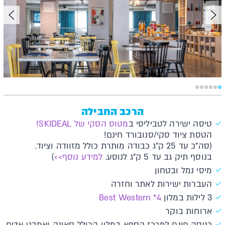
הרכב החבילה
טיסה ישירה לטביליסי ב
מטוס הסקי של SKIDEAL!
הטסת ציוד סקי/סנובורד חינם!
(סה"כ עד 25 ק"ג כבודה מותרת כולל מזוודה וציוד.
בנוסף תיק גב עד 5 ק"ג לנוסע.
למידע נוסף>>
)
מיסי נמל ובטחון
העברות ישירות לאתר וחזרה
3 לילות במלון
4* Best Western
ארוחות בוקר
כניסה חינם למרכז הספא במלון הכולל סאונה ואמבט אדים