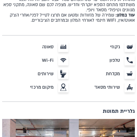
משתלם! מתחם הספא יוקרתי וחדיש. מצפה לכם שם סאונה, מתקני ספא
מגוונים וטיפולי מסאז' ויופי.
עוד במלון:
שמירה של מזוודות ומטען אם תרצו לטייל לפני/אחרי הצ'ק
אאוט/אין, WIFI חינמי לאורחי המלון ובמרחבים הציבוריים.
ג'קוזי
סאונה
טלפון
Wi-Fi
מקלחת
שירותים
שירותי מסאז'
מיקום מרכזי
גלריית תמונות