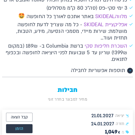
3 ימי סקי-פס (סה"כ 80 ק"מ מסלולים)
מלווהS
KIDEAL
באתר אתכם לאורך כל החופשה
א​פליקציית SKIDEAL​​
- כל מה שצריך לדעת לחופשה
מושלמת: שירות מיידי, מסמכי הנסיעה, מידע, הטבות,
תחזית ועוד...
השכרת חליפות סקי
ברשת Columbia ב- 189₪ (במקום
399₪!) שריון עד 5 שבועות לפני היציאה לחופשה ובכפוף
לתנאים.
תוספות אפשריות לחבילה
חבילות
מחיר למבוגר בחדר זוגי
21.01.2027
יציאה
קבל הצעה
24.01.2027
חזרה
הזמן
1,049
מ
€