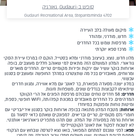
סופש ב-Gudauri, גאורגיה
Gudauri Recreational Area, Stepantsminda 4702
מיקום מעולה בלב העיירה
חדש, מודרני, ומהודר
מרפסות שמש בכל החדרים
מרכז ספא יוקרתי
מלון חדש, נוצץ, בעיצוב מודרני ומלא בסטייל, הוקם לו במרכז עיירת הסקי
גודאורי. המלון המושלם הזה מתאים למי שאוהב חללים מעוצבים, בופה
ארוחות בוקר עשיר עם ירקות ופירות מקומיים טריים. החדרים מוארים
ומרווחים, מאובזרים בכל מה שתצטרכו במהלך החופשה ומעוצבים בסגנון
עכשווי.
במלון ישנה מסעדה מפוארת, בר לאונג' עם מלא אווירה, ומגוון חדרים
שיתאימו לקבוצות בגדלים שונים, משפחות וזוגות.
חדרים:
58 חדרים נוחים שבכולם מרפסת הפונים אל הרי הקווקז
המדהימים. כל החדרים מאובזרים במכונת קפה/תה, WIFI חופשי, כספת,
ומיטות נוחות ומפנקות במיוחד!
ארוחות:
מטבח המלון מתגאה בבופה ארוחות בוקר בסגנון אירי/בריטי עם
חומרי גלם מקומיים, טריים ובריאים. למפונקים שאתם כדאי לסעוד גם
ארוחת גורמה במסעדה של המלון. שם תהנו מתפריט גיאורגיאני אותנטי.
לא לשכוח לפקוד את לאונג' הקוקטיילים!
ספא:
לפני שנכנס למתחם המפואר, בואו נצא לטרסה שבחוץ עם הג'קוזי
מתחת לכיפת השמיים. ישנו תשלום סמלי עבור הטבילה וזה לגמרי