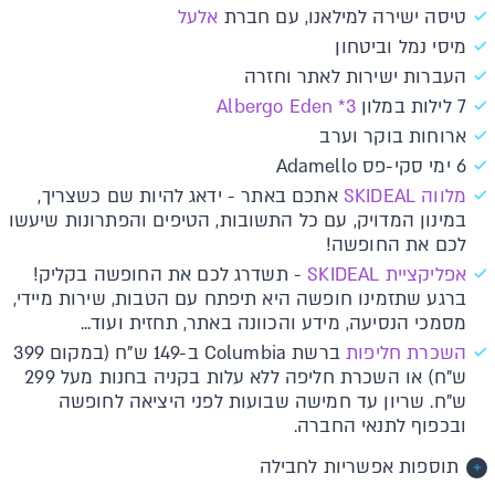
טיסה ישירה למילאנו, עם חברת
אלעל
מיסי נמל וביטחון
העברות ישירות לאתר וחזרה
7 לילות במלון
Albergo Eden *3
ארוחות בוקר וערב
6 ימי סקי-פס Adamello
מלווה SKIDEAL
אתכם באתר - ידאג להיות שם כשצריך,
במינון המדויק, עם כל התשובות, הטיפים והפתרונות שיעשו
לכם את החופשה!
אפליקציית SKIDEAL
- תשדרג לכם את החופשה בקליק!
ברגע שתזמינו חופשה היא תיפתח עם הטבות, שירות מיידי,
מסמכי הנסיעה, מידע והכוונה באתר, תחזית ועוד...
השכרת חליפות
ברשת Columbia ב-149 ש"ח (במקום 399
ש"ח) או השכרת חליפה ללא עלות בקניה בחנות מעל 299
ש"ח. שריון עד חמישה שבועות לפני היציאה לחופשה
ובכפוף לתנאי החברה.
תוספות אפשריות לחבילה