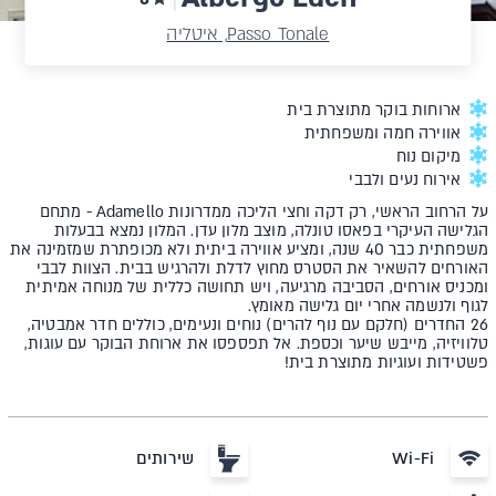
Passo Tonale, איטליה
ארוחות בוקר מתוצרת בית
אווירה חמה ומשפחתית
מיקום נוח
אירוח נעים ולבבי
על הרחוב הראשי, רק דקה וחצי הליכה ממדרונות Adamello - מתחם
הגלישה העיקרי בפאסו טונלה, מוצב מלון עדן. המלון נמצא בבעלות
משפחתית כבר 40 שנה, ומציע אווירה ביתית ולא מכופתרת שמזמינה את
האורחים להשאיר את הסטרס מחוץ לדלת ולהרגיש בבית. הצוות לבבי
ומכניס אורחים, הסביבה מרגיעה, ויש תחושה כללית של מנוחה אמיתית
לגוף ולנשמה אחרי יום גלישה מאומץ.
26 החדרים (חלקם עם נוף להרים) נוחים ונעימים, כוללים חדר אמבטיה,
טלוויזיה, מייבש שיער וכספת. אל תפספסו את ארוחת הבוקר עם עוגות,
פשטידות ועוגיות מתוצרת בית!
Wi-Fi
שירותים