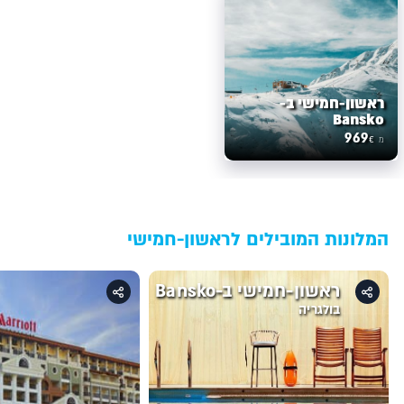
ראשון-חמישי ב-
Bansko
969
€
מ
המלונות המובילים לראשון-חמישי
ראשון-חמישי ב-Bansko
בולגריה