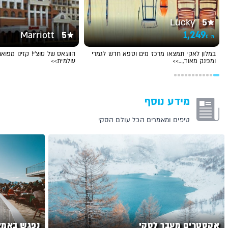
Lucky
5
1,249
Marriott
5
€
מ
במלון לאקי תמצאו מרכז מים וספא חדש לגמרי
הווגאס של סוצ'י! קזינו מפוא
ומפנק מאוד,…>>
עולמית>>
מידע נוסף
טיפים ומאמרים הכל עולם הסקי
אקסטרים מעבר לסקי
נפגש באמצ