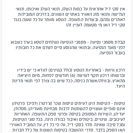
אין סקי דיל אחראית על כמות השלג, תנאי השלג ואיכותו, תנאי
הגלישה ותנאי מזג האוויר באתרים השונים, בדרכים המובילות
לאתרים ומהם, ובשדות התעופה. הנוסע מוותר על כל טענה כנגד
סקי דיל ו/או מי מטעמה לעניין זה!
קבלת מסמכי נסיעה
- מסמכי הנסיעה נשלחים לנוסע בערך כשבוע
לפני מועד הנסיעה,
ובתנאי שהנוסע סיים לשלם את כל חובותיו
בעבור הנסיעה.
דרכון וויזות
- באחריות הנוסע (כולל קטינים) לוודא כי יש בידיו
וברשותו דרכון תקף לשישה (6) חודשים לפחות, מיום היציאה
מהארץ, ובוויזה/אשרת כניסה, ככל שיש בה צורך לפי תנאי מדינת
היעד.
טיסות -
הטיסות הינן לעיתים טיסות שכר (צ'רטר) ולפיכך פרטיהן
אינם סופיים ועשויים להשתנות לרבות מבחינת מועדיהן, מסלולן,
יעדיהן, השירות המסופק בטיסה ופרטי ספק התעופה. האחריות
לעיכובים, שינויים, ביטולים ואיבוד כבודה הינה, בכל סוגי הטיסות,
ומכל סיבה שאינה תלוי בסקי דיל, על-פי כל דין, על המוביל האווירי
ו/או הספק בלבד. סדרי ההושבה בטיסות השונות של כלל חברות