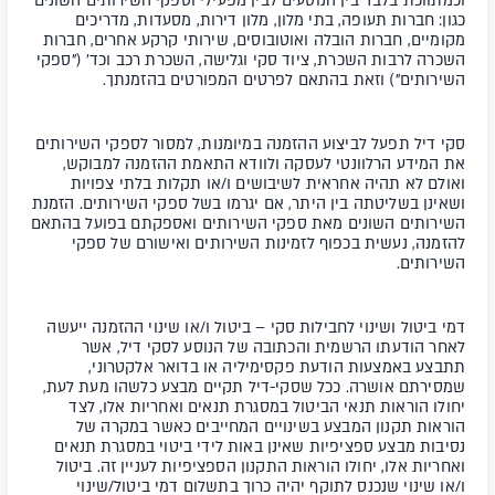
וכמתווכת בלבד בין הנוסעים לבין מפעילי וספקי השירותים השונים
כגון: חברות תעופה, בתי מלון, מלון דירות, מסעדות, מדריכים
מקומיים, חברות הובלה ואוטובוסים, שירותי קרקע אחרים, חברות
השכרה לרבות השכרת, ציוד סקי וגלישה, השכרת רכב וכד' ("
ספקי
השירותים
") וזאת בהתאם לפרטים המפורטים בהזמנתך.
סקי דיל תפעל לביצוע ההזמנה במיומנות, למסור לספקי השירותים
את המידע הרלוונטי לעסקה ולוודא התאמת ההזמנה למבוקש,
ואולם לא תהיה אחראית לשיבושים ו/או תקלות בלתי צפויות
ושאינן בשליטתה בין היתר, אם יגרמו בשל ספקי השירותים. הזמנת
השירותים השונים מאת ספקי השירותים ואספקתם בפועל בהתאם
להזמנה, נעשית בכפוף לזמינות השירותים ואישורם של ספקי
השירותים.
דמי ביטול ושינוי לחבילות סקי
– ביטול ו/או שינוי ההזמנה ייעשה
לאחר הודעתו הרשמית והכתובה של הנוסע לסקי דיל, אשר
תתבצע באמצעות הודעת פקסימיליה או בדואר אלקטרוני,
שמסירתם אושרה. ככל שסקי-דיל תקיים מבצע כלשהו מעת לעת,
יחולו הוראות תנאי הביטול במסגרת תנאים ואחריות אלו, לצד
הוראות תקנון המבצע בשינויים המחייבים כאשר במקרה של
נסיבות מבצע ספציפיות שאינן באות לידי ביטוי במסגרת תנאים
ואחריות אלו, יחולו הוראות התקנון הספציפיות לעניין זה. ביטול
ו/או שינוי שנכנס לתוקף יהיה כרוך בתשלום דמי ביטול/שינוי