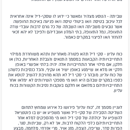
שביתה
-
הנוסע מצהיר ומאשר כי ידוע לו שסקי-דיל אינה אחראית
לכל עיכוב בטיסה ו/או ביטולי טיסה ו/או פגיעה באיכות החופשה
אשר נובעים משביתה ו/או השבתה של כל גורם לרבות עובדי שדה
התעופה, נמל התעופה, בתי המלון ועובדיהם ולפיכך לא יהא זכאי
להחזר ו/או לפיצוי במקרים כאמור.
כוח עליון
- סקי דיל תהא פטורה מאחריות ותהא משוחררת ממילוי
התחייבויותיה הקבועות במסמך התנאים והגבלת האחריות, כולן או
חלקן, אם מילוי אחר התחייבויות אלה יהיה בלתי אפשרי באופן
חלקי או מלא או שיימנע באופן ישיר או עקיף, והכל כנסיבות כלשהן
של כוח עליון. מובהר כי סקי דיל לא תהא מחויבת להשיב לנוסע את
כספו במקרים שבהם היא ו/או מי מספקי השירותים לא ימלאו אחר
התחייבויותיהם במלואם או חלקם בעקבות נסיבות הקשורות בכוח
עליון.
לעניין מסמך זה, "כוח עליון" פירושו כל אירוע שמחוץ לתחום
השליטה הסבירה של סקי-דיל ואשר משפיע או יש בו פוטנציאל
להשפיע על יכולתה של סקי דיל ו/או מי מהספקים למלא אחר
התחייבויותיהם כלפי הלקוח לרבות, אך לא רק, שביתות, סגר,
הפרות סדר, שריפה, הצפה, מזג אויר, מרי אזרחי, מלחמה, מבצע