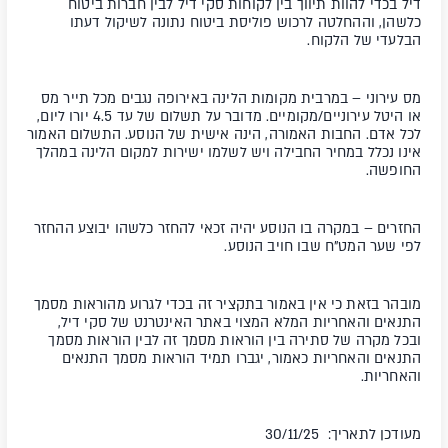
דיל בכדי להוות תיווך בין לקוחות סקי דיל לבין חברות ביטוח
כלשהן, וההחלטה לרכוש פוליסת ביטוח נתונה לשיקול דעתו
הבלעדי של הלקוח.
מס עירוני –
במרבית מקומות הלינה באירופה נגבים מכל תייר מס
או היטל עירוניים/מקומיים. מדובר על תשלום של עד 4.5 יורו ליום,
לכל אדם. החבות האמורה, הינה אישית של הנוסע. התשלום האמור
אינו נכלל במחיר החבילה ויש לשלמו ישירות למקום הלינה במהלך
החופשה.
החזרים –
במקרה בו הנוסע יהיה זכאי להחזר כלשהו יבוצע ההחזר
לפי שער המט"ח שבו חויב הנוסע.
מובהר בזאת כי אין באמור בתקציר זה בכדי לגרוע מהוראות מסמך
התנאים והאחריות המלא המצוי באתר האינטרנט של סקי דיל,
ובכל מקרה של סתירה בין הוראות מסמך זה לבין הוראות מסמך
התנאים והאחריות כאמור, יגברו תמיד הוראות מסמך התנאים
והאחריות.
מעודכן לתאריך: 30/11/25