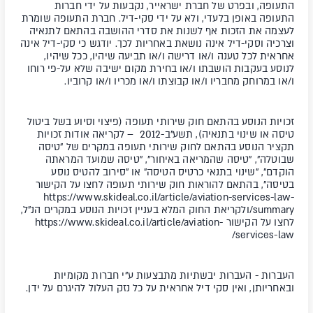
התעופה, ובפרט של חברת ישראייר, נקבעות על ידי חברות
התעופה באופן בלעדי, ולא על ידי סקי-דיל. חברת התעופה שומרת
לעצמה את הזכות אף לשנות את סדרי ההושבה בהתאם לתנאיה
וצרכיה וסקי-דיל אינה נושאת באחריות לכך. יודגש כי סקי-דיל אינה
אחראית לכל טענה ו/או דרישה ו/או תביעה שיהיו, ככל שיהיו,
לנוסע בעקבות הושבתו ו/או בחירת מקום ישיבה שלא על-פי רוחו
ו/או במרוחק מחבריו ו/או קבוצתו ו/או מכריו ו/או קרוביו.
זכויות הנוסע בהתאם חוק שירותי תעופה (פיצוי וסיוע בשל ביטול
טיסה או שינוי בתנאיה), תשע"ב-2012 –
לקריאה אודות זכויות
תקציר הנוסע בהתאם לחוק שירותי תעופה במקרים של "טיסה
שבוטלה", "טיסה שהמריאה באיחור", "טיסה שמועד המראתה
הוקדם", "שינוי בתנאי כרטיס הטיסה" או "סירוב להטיס נוסע
בטיסה", בהתאם להוראות חוק שירותי תעופה לחצו על הקישור
https://www.skideal.co.il/article/aviation-services-law-
summary/
ולקריאת החוק המלא בעניין זכויות הנוסע במקרים הנ"ל,
לחצו על הקישור
https://www.skideal.co.il/article/aviation-
services-law/
העברות
- העברות יבשתיות מתבצעות ע"י חברות מקומיות
ובאחריותן, ואין סקי דיל אחראית על כל נזק העלול להיגרם על ידן.