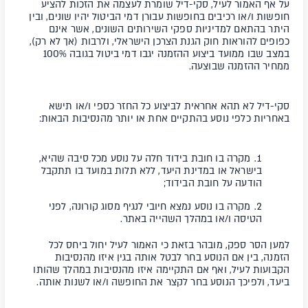
על אף האמור לעיל, סקי-דיל שומרת לעצמה את הזכות להציע
חופשות ו/או רכיבים בחופשות עבורן דמי הביטול יהיו שונים, ובין
היתר בהתאם למדיניות ספקי השירותים השונים, אשר אינם
כפופים להוראות חוק הגנת הצרכן הישראלי, ולרבות (אך לא רק),
במצב שבו ממועד ביצוע ההזמנה יגבו דמי ביטול בגובה 100%
ממחיר ההזמנה שבוצעה.
סקי-דיל לא תהא אחראית לביצוע כל החזר כספי ו/או תישא
באחריות כלפי נוסע בהתקיים אחת או יותר מהנסיבות הבאות:
מקרה בו חובת בידוד חלה על נוסע מכל סיבה שהיא,
בישראל או במדינת היעד, ללא תלות במועד בו תתקבל
הודעה על חובת הבידוד;
מקרה בו נוסע נמצא חיובי לנגיף מסוג קורונה, לפני
הטיסה ו/או במהלך השהייה באתר.
למען הסר ספק, מובהר בזאת כי האמור לעיל יחול ביחס לכל
הזמנה, בין אם הנוסע בחר לבטל אותה בגין איזו מהנסיבות
הקבועות לעיל, ואף אם התקיימה איזו מהנסיבות במהלך שהותו
ביעד, ולפיכך הנוסע בחר לקצר את החופשה ו/או לשנות אותה.