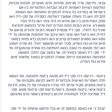
צבאי, פלישה, מרד, מגיפות, מחלות, חרם, מעצרים, תקלות טכניות,
החלטות רשויות לאומיות לרבות הגבלות רגולטוריות בין אם
בישראל או במדינה בה צפויה להתקיים החופשה ו/או הנוגעת
לחבילה ו/או כל פעולה שמעבר לשליטה הסבירה של סקי-דיל ו/או
ספק השירותים, בין אם אירוע זה היה צפוי ו/או בלתי צפוי.
משאירע אירוע הנכנס תחת הגדרת "כוח עליון" בהתאם להוראת
סעיף 5.1 דלעיל, סקי דיל שומרת לעצמה הזכות להודיע מראש על
דחייה ו/או ביטול ו/או שינוי ו/או עיכוב של חופשות שהוזמנו על ידי
נוסע ו/או נוסעים למועדים קרובים ו/או רחוקים בלא תלות במועד
סיום אירוע כוח העליון. מבלי לגרוע מהאמור לעיל, לא תהיה לנוסע
ו/או למי מטעמו כל טענה בנוגע להחלטה כזו אחרת שהתקבלה על
ידי סקי דיל כאמור בסעיף זה, אף במצב שבו הלכה למעשה,
החופשה המתוכננת הייתה אמורה להתקיים במועד שלאחר סיום
אירוע כוח העליון.
ביטוח
- רכישה דרך סקי דיל לא מהווה ביטוח לחופשה, ועל הנוסע
חלה האחריות האישית והבלעדית לדאוג לקיומו ותקפותו של
ביטוח מתאים, מקיף ונרחב לפי צרכיו ורצונותיו של כל נוסע, לרבות
ביטוח אישי, ביטוח תאונות, ביטוח גלישת סקי וביטוח מטען.
סקי
דיל ממליצה לכלל לקוחותיה לרכוש ביטוחים כאמור טרם נסיעתם.
יובהר כי אין באמור במסמך זה או בכל פרסום שישלח על ידי סקי