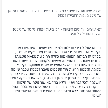
*מ-28 ימים ועד 15 ימים לפני מועד היציאה - דמי ביטול יעמדו על סך
של 85% מעלות החבילה לנוסע.
*מ-14 ימים ועד ליום היציאה - דמי ביטול יעמדו על סך של 100%
מעלות החבילה לנוסע.
דמי הביטול לרכיבי חבילות ולשירותים שאינם מפורטים באתר
סקי-דיל הניתנים על ידי ספקי השירותים (או ספקים אחרים),
ובפרט זה חבילות המותאמות כחלק מחופשת TAILOR MADE
ייחודית שהורכבה בהתאמה אישית ללקוחות לפי דרישתם ו/או
חבילות שאינם חלק ממלאי המוצרים אותם משווקת סקי-דיל
(כלומר, הזמנות חריגות מול הספקים מעבר למכסה שכבר שווקה
ונמכרה על ידי סקי-דיל), הרי שמרגע אישור ההזמנה על ידי ספקי
השירותים(לרבות המלון או מלון הדירות), יראו את העסקה כאילו
הושלמה, לכל דבר ועניין, וללא צורך באישור נוסף של הלקוח
ובמקרים של ביטול ו/או שינוי, דמי הביטול יעמדו על 100% החל
ממועד הזמנתם, ללא תלות במועד מסירת הודעת הביטול ו/או
השינוי.