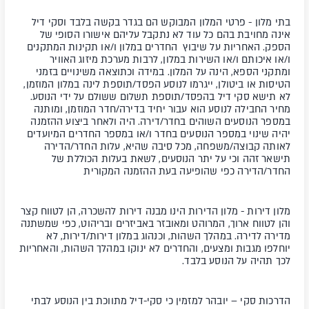
בתי מלון
- פרטי המלון המבוקש הם בגדר בקשה בלבד וסקי דיל
אינה מחויבת בהם כל עוד לא נתקבל עליהם אישורו הסופי של
הספק. האחריות על שיבוץ החדרים במלון ו/או תקינות המתקנים
ו/או איכותם ו/או השירות במלון, לרבות מערכת מיזוג האוויר
ומתקני הספא, הינה על המלון. במידה וכתוצאה משינויים בזמני
הטיסות או ביטולן, ייגרמו לנוסע הפסד/תוספת לינה במלון המוזמן,
לא תישא סקי דיל בהפסד/תוספת תשלום ששולם על ידי הנוסע.
מחיר החבילה לנוסע הוא עבור יחיד בדירה/חדר המוזמן, ומותנה
במספר הנוסעים השוהים בחדר/דירה. היה ולאחר ביצוע ההזמנה
יהיה שינוי במספר הנוסעים בחדר ו/או במספר החדרים המיועדים
לאותה קבוצה/משפחה, מכל סיבה שהיא, עלות החדר/הדירה
תישאר זהה וכי על יתר הנוסעים, לשאת בעלות הכוללת של
החדר/הדירה כפי שהופיעה בעת ההזמנה המקורית
מלון דירות
- מלון הדירות הינו מבנה דירות להשכרה, הן לטווח קצר
והן לטווח ארוך, המרוהט ומאובזר באביזרים ובריהוט, כפי שמשתנה
מדירה לדירה. במהלך השהות, וכנהוג במלון דירות/דירות, לא
יוחלפו מגבות ומצעים, והחדרים לא ינוקו במהלך השהות, והאחריות
לכך תהיה על הנוסע בלבד.
הדרכות סקי
– יובהר למזמין כי
סקי-דיל מתווכת בין הנוסע לבתי