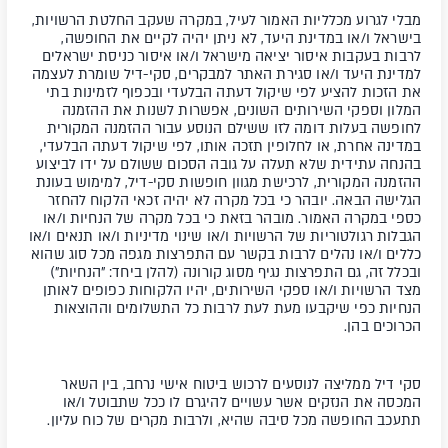
מבלי לגרוע מכלליות האמור לעיל, במקרה שעקב החלטת הרשויות,
בישראל ו/או במדינת היעד, לא ניתן יהיה לקיים את החופשה,
לרבות בעקבות איסור יציאה מישראל ו/או איסור כניסת ישראלים
למדינת היעד ו/או סגירת האתר למבקרים, סקי-דיל שומרת לעצמה
את הזכות להציע לפי שיקול דעתה הבלעדי ובכפוף לזמינות בתי
המלון וספקי השירותים השונים, אפשרות לשנות את ההזמנה
לחופשה בעלות דומה לזו ששילם הנוסע עבור ההזמנה המקורית
במדינה אחרת, או לחלופין תזכה אותו, לפי שיקול דעתה הבלעדי,
בהנחה עתידית שלא תעלה על גובה הסכום ששולם על ידו לביצוע
ההזמנה המקורית, לרכישת מגוון חופשות סקי-דיל, למימוש בעונת
הגלישה הבאה. יובהר כי בכל מקרה לא יהיה זכאי הלקוח להחזר
כספי במקרה האמור.
מובהר בזאת כי בכל מקרה של הנחיות ו/או
הגבלות רגולטוריות של הרשויות ו/או שינוי מדיניות ו/או תנאים ו/או
כללים ו/או נהלים לרבות בקשר עם התפרצות מגפה מכל סוג שהוא
ובכלל זה, גם התפרצות נגיף מסוג קורונה (להלן ביחד: "הנחיות")
מצד הרשויות ו/או ספקי השירותים, יהיו הלקוחות כפופים לאותן
הנחיות כפי שיקבעו מעת לעת לרבות כל התשלומים וההוצאות
הכרוכים בהן.
סקי דיל ממליצה לנוסעים לרכוש ביטוח אישי נרחב, בין השאר
המכסה את הנזקים אשר עשויים להיגרם לו ככל שתבוטל ו/או
תתעכב החופשה מכל סיבה שהיא, ולרבות מקרים של כוח עליון.