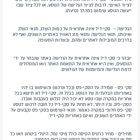
לציוד האישי, לרבות לציוד הגלישה של הנוסע, או לכל ציוד שבו
ייעשה הנוסע שימוש במהלך נסיעתו.
הגלישה – סקי-דיל אינה אחראית על כמות השלג, תנאי השלג
ואיכותו, תנאי הגלישה ותנאי מזג האוויר באתרים השונים, ואף לא
בדרכים המובילות לאתרים ומהם, ובשדות התעופה.
יובהר כי סקי דיל אינה אחראית על הגלישה באתר שנבחר על ידי
הנוסעים, ואין היא אחראית על התאמת האתר ו/או המסלולים
לרמת הגלישה והמיומנות של הגולשים.
סקי פס - שמירה על הסקי-פס (ככל ונרכש) והשימוש בו יהיו
באחריותו הבלעדית של הנוסע. בכלל זה, סקי-דיל לא תישא בכל
אחריות במקרה שבו נוסע לא יכול היה לגלוש בעקבות אובדן
הסקי-פס, ובין היתר, לא תחול על סקי-דיל כל חובה לרכוש לנוסע
סקי-פס חלופי במקרה כאמור. תנאי השימוש בסקי פס נקבעים על
ידי האתרים השונים, ואינם באחריות סקי-דיל.
מחירים
- מחיר כרטיס הטיסה כולל מיסי נמל, היטלי ביטחון ו/או כל
מס או היטל אחר החלים על הנוסע ונכון ליום ההזמנה.