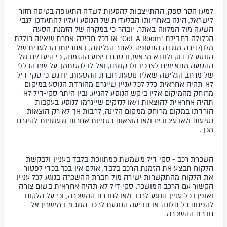
למען הסר ספק, ההתייצבות להסעות לשדה התעופה בטיסה חזור
לישראל, הינה באחריותו הבלעדית של הנוסע ועליו להתעדכן לגבי
השעה מול המלווה באתר. יובהר כי במקרה של הזמנת הסעה
הכלולה בחבילת "Get A Room" או בכל חבילה אחרת שאינה כוללת
מלון/דירה משדה התעופה לאתר הגלישה, באחריותו הבלעדית של
הנוסע לבדוק ולוודא מראש, ובטרם ביצוע ההזמנה, כי היעד/ים של
ההסעה מתאימים לצרכיו ולבקשתו, ואל לו להסתמך על שם הכללי
של מרחב הגלישה שאליו נוסעת חברת ההסעות. יודגש כי סקי-דיל
לא תהיה אחראית כלל לכל עניין שייגרם מהורדת הנוסע במיקום
מרוחק מהמיקום אליו ביקש הנוסע להגיע, ובין היתר סקי-דיל לא
תהיה אחראית להוצאות ו/או לנזקים שייגרמו לנוסע בעקבות
הורדתו במקום מרוחק ממקום הלינה, לרבות אך לא רק הוצאות
נסיעות ו/או עיכובים ו/או הוצאות כספיות אחרות שעשויות להיגרם
מכך.
השכרת רכב
- סקי דיל משמשת כמתווכת בלבד בעניין ולבקשת
הלקוח תבצע את הזמנת הרכב בלבד, אולם אין בכך בכדי לפטור
את הלקוח מהתקשרות ישירה מול חברת ההשכרה בנוגע לכל עניין
הקשור עם הרכב המושכר. סקי דיל לא תהיה אחראית בשום צורה
ואופן בכל עניין הנוגע לרכב ו/או לחברת ההשכרה, וכי על הלקוח
להפנות כל תלונה או תביעה הנוגעת לרכב השכור במישרין אל
חברת ההשכרה.