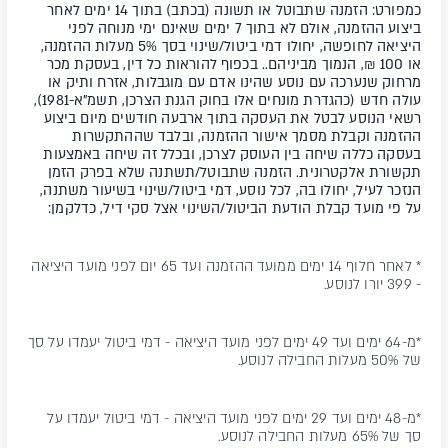
כמפורט: הזמנה שתבוטל או תשונה (בכתב) בתוך 14 ימים לאחר
ביצוע ההזמנה, אולם לא בתוך 7 ימים שאינם ימי מנוחה לפני
היציאה לחופשה, יחולו דמי ביטול/שינוי בסך 5% מעלות ההזמנה,
או 100 ₪, הנמוך מביניהם.. בכפוף להוראות כל דין, בעסקת מכר
מרחוק שנערכה עם נוסע שהינו אדם עם מוגבלות, אזרח ותיק או
עולה חדש (כהגדרת מונחים אלו בחוק הגנת הצרכן, תשמ"א-1981),
רשאי הנוסע לבטל את העסקה בתוך ארבעה חודשים מיום ביצוע
ההזמנה וקבלת מסמך אישור ההזמנה, ובלבד שההתקשרות
בעסקה כללה שיחה בין העוסק לצרכן, ובכלל זה שיחה באמצעות
תקשורת אלקטרונית. הזמנה שתבוטל/תשתנה שלא בפרק הזמן
הנזכר לעיל, יחולו בה, לכל נוסע, דמי ביטול/שינוי בשיעור משתנה,
על פי מועד קבלת הודעת הביטול/השינוי אצל סקי דיל, כדלקמן:
* לאחר חלוף 14 ימים ממועד ההזמנה ועד 65 יום לפני מועד היציאה
- 399 יורו לנוסע.
*מ-64 ימים ועד 49 ימים לפני מועד היציאה - דמי ביטול יעמדו על סך
של 50% מעלות החבילה לנוסע.
*מ-48 ימים ועד 29 ימים לפני מועד היציאה - דמי ביטול יעמדו על
סך של 65% מעלות החבילה לנוסע.