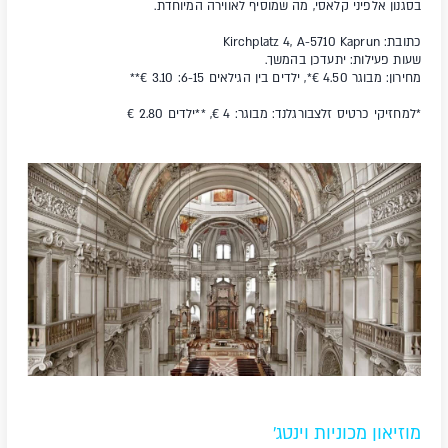
בסגנון אלפיני קלאסי, מה שמוסיף לאווירה המיוחדת.
כתובת: Kirchplatz 4, A-5710 Kaprun
שעות פעילות: יתעדכן בהמשך.
מחירון: מבוגר 4.50
€*, ילדים בין הגילאים 6-15: 3.10 €**
*למחזיקי כרטיס זלצבורגלנד: מבוגר: 4 €, **ילדים 2.80 €
מוזיאון מכוניות וינטג'