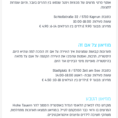
אוסף פרטי מרשים של מכוניות וינטג' שנסעו בין ההרים בעבר, והיום עומדות
לתצוגה.
כתובת: Schloßstraße 32 / 5710 Kaprun
שעות פעילות: 10:00-18:00
מחירון: מבוגר 9.90
€,ילדים בין הגילאים 6-14: 4.90 €
מוזיאון צל אם זה
תערוכות קבועות שמציגות איך העיירה צל אם זה הפכה למה שהיא היום.
היסטוריה, תרבות, ואמנות שהפכו את העיירה הקטנה על אגם צל מלאה
בהיסטוריה מעניינת מימי הביניים ועד היום.
כתובת: Stadtplatz 8 / 5700 Zell am See
שעות פעילות: שבת- ראשון 14:00-18:00
מחירון: מבוגר 9
€,ילדים בין הגילאים 10-18: 4.50 €
מוזיאון הטבע
מוקדש כולו לפארק הלאומי הגדול באוסטריה הסמוך להר Hohe Tauern
המרשים בו ודאי כבר הספקתם לטייל
. במוזיאון תמצאו תערוכות מתחלפות,
משחקי חשיבה לילדים ומיצגים אינטראקטיביים.