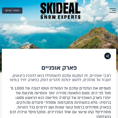
האזור האישי
פארק אופניים
רוכבי אופניים, זה המקום שלכם להשתולל! בואו להפגין ביצועים,
לעבוד על מהלכים, ללטש יכולות ולהרים דופק בפארק יחיד במינו!
תעמיסו את הגלגלים שלכם על המעלית וטוסו לגובה של 1,000 מ'
מעל פני הים. משם התאוצה מהירה יותר והנסיעה מרגשת עוד
יותר! פארק האופניים של קרסניה פוליאנה הוא הראשון מסוגו
ברוסיה- מלא בתשתיות מתקדמות ומסלולי סינגלים מהודקים.
בפארק מסלולים ברמות קושי שונות ועם דרופים בכל הזוויות.
מתחילים? קחו שיעור עם אחד המדריכים. מתקדמים? שיהיה לכם
בהצלחה!