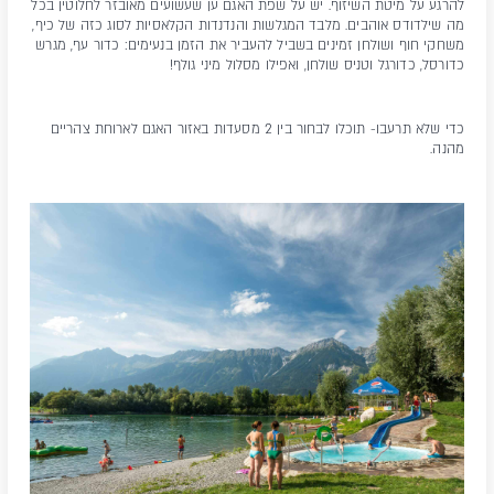
להרגע על מיטת השיזוף. יש על שפת האגם ען שעשועים מאובזר לחלוטין בכל
מה שילדודס אוהבים. מלבד המגלשות והנדנדות הקלאסיות לסוג כזה של כיף,
משחקי חוף ושולחן זמינים בשביל להעביר את הזמן בנעימים: כדור עף, מגרש
כדורסל, כדורגל וטניס שולחן, ואפילו מסלול מיני גולף!
כדי שלא תרעבו- תוכלו לבחור בין 2 מסעדות באזור האגם לארוחת צהריים
מהנה.