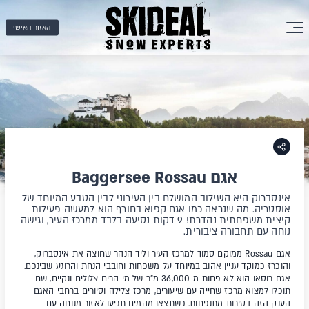
האזור האישי
אגם Baggersee Rossau
אינסברוק היא השילוב המושלם בין העירוני לבין הטבע המיוחד של
אוסטריה. מה שנראה כמו אגם קפוא בחורף הוא למעשה פעילות
קיצית משפחתית נהדרת! 9 דקות נסיעה בלבד ממרכז העיר, וגישה
נוחה עם תחבורה ציבורית.
אגם Rossau ממוקם סמוך למרכז העיר וליד הנהר שחוצה את אינסברוק,
והוכרז כמוקד עניין אהוב במיוחד על משפחות וחובבי הנחת והרוגע שבינכם.
אגם רוסאו הוא לא פחות מ-36,000 מ"ר של מי הרים צלולים ונקיים, שם
תוכלו למצוא מרכז שחייה עם שיעורים, מרכז צלילה וסיורים ברחבי האגם
הענק הזה בסירות מתנפחות. כשתצאו מהמים תגיעו לאזור מנוחה עם