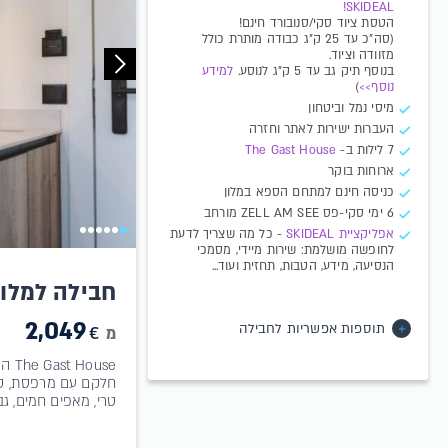
SKIDEAL!
הטסת ציוד סקי/סנובורד חינם!
(סה"כ עד 25 ק"ג כבודה מותרת כולל
מזוודה וציוד.
בנוסף תיק גב עד 5 ק"ג לנוסע.
למידע
נוסף>>
)
מיסי נמל וביטחון
העברות ישירות לאתר וחזרה
7 לילות ב-
The Gast House
ארוחות בוקר
כניסה חינם למתחם הספא במלון
6 ימי סקי-פס ZELL AM SEE מורחב
א​פליקציית SKIDEAL​​
- כל מה שצריך לדעת
לחופשה מושלמת: שירות מיידי, מסמכי
הנסיעה, מידע, הטבות, תחזית ועוד...
חבילה למלון e Gast House
2,049
תוספות אפשריות לחבילה
€
מ
use
חלקם עם מרפסת, טר
טרי, מאפים חמים, גב