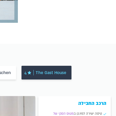
schen
The Gast House
4
הרכב החבילה
טיסה ישירה למינכן ב
מטוס הסקי של