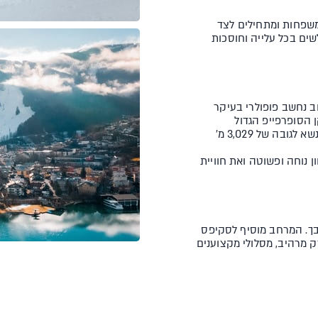
לים ידידותיים למשפחות ומתחילים לצד
שים בכל עלייה וחוסכות
רחב נחשב פופולרי בעיקר
לולים, 3 סנופארקים, מתקן הסופרפייפ הגדול
באוסטריה (מתקן צינור לפעלולי גלישה ), מסלולי פרירייד וקרחון המתנשא לגובה של 3,029 מ'
נוחה ופשוטה ואת חוויית
בך. המרחב מוסיף לסקיפס
ק מרהיב, מסלולי מקצוענים