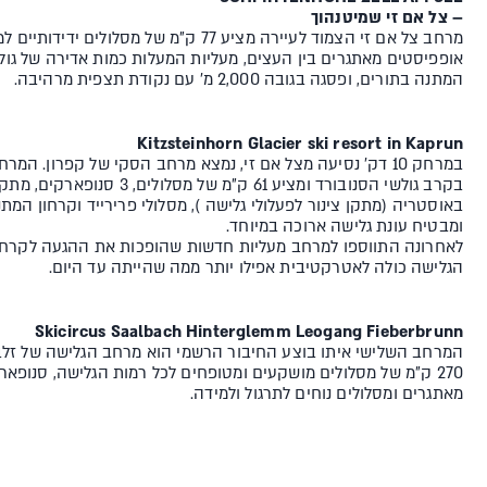
– צל אם זי שמיטנהוך
מרחב צל אם זי הצמוד לעיירה מציע 77 ק"מ של מסלו
אופפיסטים מאתגרים בין העצים, מעליות המעלות כמות אדירה של גול
המתנה בתורים, ופסגה בגובה 2,000 מ' עם נקודת תצפית מרהיבה.
Kitzsteinhorn Glacier ski resort in Kaprun
במרחק 10 דק' נסיעה מצל אם זי, נמצא מרחב הסקי של קפרון. המ
בקרב גולשי הסנובורד ומציע 61 ק"מ של מס
ומבטיח עונת גלישה ארוכה במיוחד.
לאחרונה התווספו למרחב מעליות חדשות שהופכות את ההגעה לקרחון 
הגלישה כולה לאטרקטיבית אפילו יותר ממה שהייתה עד היום.
Skicircus Saalbach Hinterglemm Leogang Fieberbrunn
המרחב השלישי איתו בוצע החיבור הרשמי הוא מרחב הגלישה של זל
270 ק"מ של מסלולים מושקעים ומטופחים לכל רמות הגלישה, סנופאר
מאתגרים ומסלולים נוחים לתרגול ולמידה.