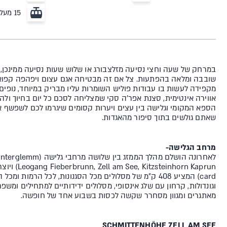
15 מעליות
במרחק של שעה וחצי נסיעה מזלצבורג או שלוש שעות נסיעה ממינכן,
שובבה ומלאה בהפתעות. צל אם זה מבטיחה אגם עצום ויפהפה קפוא
מקפידה לעשות בו עבודות פוליש השומרות עליו מבריק במיוחד, נופים מ
אווירה אינטימית, סצנת אפר'ה סקי שמצליחה לסכם כל יום בחיוך ולה
הספא המקומי וגלישה בין עצים ויערות קסומים שיגרמו לכם לשפשף א
שאתם גולשים בתוך סיפור מהאגדות.
מרחב הגלישה-
לאחרונה הושלם מהלך הממזג בי
וגונדולות, קרחון עם שלג אינסופי, מסלולים ידידותיים למתחילים ומשפח
מאתגרים ומגוון מסחרר שקשה לכסות בשבוע אחד של חופשה.
SCHMITTENHÖHE ZELL AM SEE