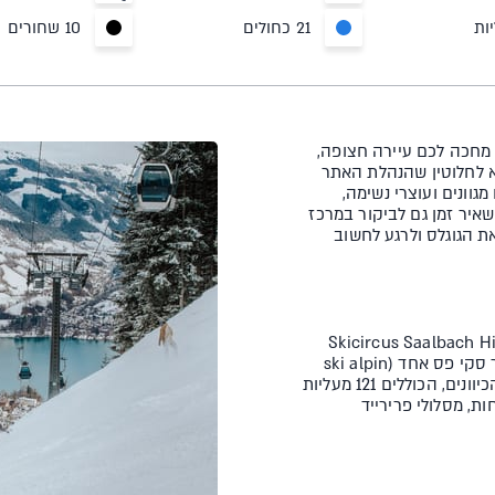
21 כחולים
10 שחורים
 מחכה לכם עיירה חצופה,
 לחלוטין שהנהלת האתר
גוונים ועוצרי נשימה,
שאיר זמן גם לביקור במרכז
ת הגוגלס ולרגע לחשוב
ן שלושה מרחבי גלישה (Skicircus Saalbach Hinterglemm
Leogang Fieberbrunn, Zell am See, Kitzsteinhorn Kaprun) ויוצר סקי פס אחד (ski alpin
card) המציע 408 ק"מ של מסלולים מכל הסגנונות, לכל הרמות ומכל הכיוונים, הכוללים 121 מעליות
ות, מסלולי פרירייד