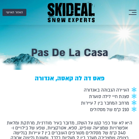
האזור האישי
Pas De La Casa
פאס דה לה קאסה, אנדורה
העיירה הגבוהה באנדורה
סצנת חיי לילה סוערת
מרחב המחבר בין 7 עיירות
210 ק"מ של מסלולים
היא לא עוד כפר קטן על השלג, מדובר בעיר מודרנית, מרתקת ומלאת
אפשרויות שמציעה שופינג, ספא, אטרקציות, שפע של בילויים ו-
240 ק"מ של מסלולים מטורפים העוברים בין 7 עיירות בגלישה
רצופה שמצריכה מעבר בין 2 מעליות בלבד, ומעונת גלישה ארוכה