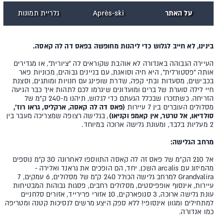
על האתר
Après-ski
גלריית תמונות
בינינו, לא חייב לגלוש כדי ליהנות מחופשה בפאס דה לה קאסה.
העיירה הגבוהה באנדורה לא אוהבת שקוראים לה "ציורית", או מגדירים
אותה "פסטורלית", היא חיה וסואנת, עם בניינים גבוהים, מכוניות פאר
בכבישים, מסעדות ובתי קפה, שדרת שופינג עם חנויות ומותגים, וסצנת
חיי לילה סוערת של ברים ומועדונים שיגרמו לכם לתהות איך כבר הגיעה
הזריחה. כשתזכרו שבכלל הגעתם כדי לגלוש, תיהנו מ-240 ק"מ של
מסלולים העוברים בין 7 עיירות
(פאס דה לה קאסה, ארקליס, גראו רוז',
סולדיאו, אל טרטר, אין קאמפ וקניאו)
, בגלישה רצופה שמצריכה מעבר בין
2 מעליות בלבד, ומעונת גלישה ארוכה במיוחד.
מרחב הגלישה:
אל 210 הק"מ של פאס זה לה קאסה התווספו לאחרונה 30 ק"מ נוספים
מהמיזוג עם arcalis השכן. יחד, הם הופכים את גראנד ואלירה -
Grandvalira למרחב גלישה הכולל 240 ק"מ של מסלולים, 6 עמקים, 7
עיירות, אינסוף אופפיסטים, מסלולים רחבים, פסגות גבוהות המבטיחות
עונת גלישה ארוכה, 3 סנופארקים, 10 אזורי פרירייד, אזורים סלחניים
למתחילים ומגוון אינסופי! ללא ספק היצע מרשים לנסיכות קטנה ומטריפה
כמו אנדורה.