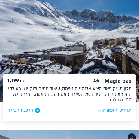
1,799
Magic pas
4
מ
€
מלון מג'יק פאס מציע אלגנטיות נעימה, עיצוב חמים ולוקיישן מעולה!
הוא ממוקם בלב ליבה של העיירה פאס דה לה קאסה, במרחק של
100 מ בלבד…
תאריכי חופשות
הרכב החבילה