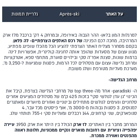
על האתר
Après-ski
גלריית תמונות
למרגלות המון בלאן- ההר הגבוה באירופה, ובמרחק 4 דק' ברכבל מלז ארק
המרהיבה, מחכה לכם הפנינה
של רכס האלפים הצרפתיים- לה פלאן
.
בקסם מסחרר מצליח האתר הצרפתי להציע הכל מהכל! שופינג מפתיע,
מגוון עצום של מסעדות שהופך אותה לחגיגה קולינרית, אפשרויות לינה
ברמות שונות, סצנת אפר'ה סקי ובילויים סוערת, מתחמי ספא, אטרקציות
ומרחב גלישה עצום עם מסלולים לכל הרמות, פסגות שמגיעות ל-3,250 מ',
מערכת מעליות מטורפת ושלג משובח.
מרחב הגלישה-
ה- paradiski- אחד מה-top three של מרחבי הגלישה בצרפת, קיבל את
הכינוי "גן עדן לגולשי סקי" בזכות 425 ק"מ של מסלולים המציעים אזורים
סלחניים ונעימים לגולשים מתחילים ובינוניים ואזורים מיוערים ומאתגרים
למנוסים, 3 פסגות גבוהות מ-3000 מ', אוף פיסטים מכל עבר, 4
סנופארקים, שני קרחונים, 144 רכבלים ומעליות סקי ו-755 תותחי שלג.
המרחב מחבר בין האתרים:
לז ארק
הכולל בין היתר את ארק 1950:
עיירה
יפהפייה וציורית עם רחובות מוארים ונקיים ממכוניות, חלונות ראווה
מהפנטים ואווירה ממכרת.