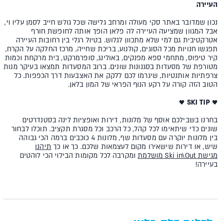
העיירה
נכון שמדובר באתר סקי מעולה ומרחב גלישה שכל גולש חייב לסמן עליו וי,
אבל המגוון שמציעה העיירה לה פלאן הופך אותה לחופשת חורף
אטרקטיבית גם למי שלא מתכוון לגלוש. בטיול רגלי בין רחובות העיירה
תפגשו חנויות מכל הסוגים, קולנוע, בריכת שחייה, מרכז החלקה על הקרח,
קיר טיפוס, מתחמי ספא מפנקים, באולינג, סופרמרקט, בית מרקחת וכמות
מטורפת של מסעדות בסגנונות שונים. ברוב המסעדות תמצאו בעיקר מנות
צרפתיות אותנטיות, שיגרמו לכם ללקק את האצבעות דרך הכפפות. כל
הטוב הזה קורה על רקע הנוף הפראי של המון בלאן.
♥
SKI TIP
♥
בחרנו בשבילכם אוסף של מלונות, דירות ואופציות לינה בסטנדרטים
שונים כדי שיתאימו לכל קהל, כל הרכב וכל מסגרת תקציב. תוכלו לבחור
בין מלונות יוקרה עם מסעדות שף, מלונות 4 כוכבים ברמה הכי גבוהה
שיש, או דירות שישאירו מקום לעצמאות שלכם. כך או כך
תיהנו
מגישת
Ski in\Out
מושלמת
ומקרבה לכל מקומות הבילוי הכי לוהטים
בעיירה!