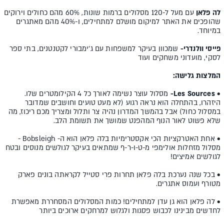
לה פלאן
עם מעל ל-120 מסלולים ברמות שונות, 60% מהם כחולים וירוקים
שהופכים את האתר למיקום מושלם למתחילים, ו-40% מהם מאתגרים
במיוחד.
פייסי וולנדרי-
שמכוון בעיקר למשפחות עם ג'ימבורי לקטנטנים, בתי ספר
לסקי, מועדוני משחקים ועוד
המלצות גלישה:
• Les Sources
-
מסלול עוצר נשימה לאורך כל 4 הקילומטרים שלו.
היזהרו, בהתחלה הוא נראה רגוע (לא מעט טועים וחושבים שמדובר
במסלול כחול) אבל בהמשך המדרון נהיה צר ותלול ומצריך מכם ריכוז, מה
שלא פשוט לאור הנוף המהפנט שמושך את תשומת הלב.
• אחת האטרקציות הכי אקסטרימיות בלה פלאן הוא ה- Bobsleigh -
מסלול מזחלות אולימפי מ-ט-ו-ר-ף שמתאים בעיקר לגולשים מנוסים ובטח
לגולשים אמיצים!
• בכל שנה נערכת בלה פלאן תחרות פרי סטייל לקראתה בונים פארק
מטורף ועמוס אתגרים.
• לה פלאן הוא גן עדן למתחילים! כמות המסלולים המסחררת מאפשרת
לחדשים מבינינו לכבוש פסגות ולגלוש למרחקים ארוכים ביותר