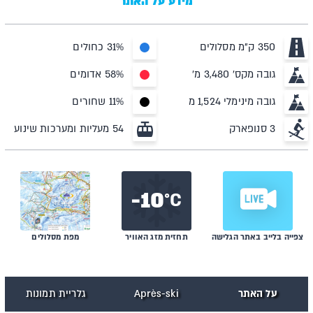
מידע על האתר
350 ק"מ מסלולים
31% כחולים
גובה מקס' 3,480 מ'
58% אדומים
גובה מינימלי 1,524 מ
11% שחורים
3 סנופארק
54 מעליות ומערכות שינוע
10-
C°
צפייה בלייב באתר הגלישה
תחזית מזג האוויר
מפת מסלולים
על האתר
Après-ski
גלריית תמונות