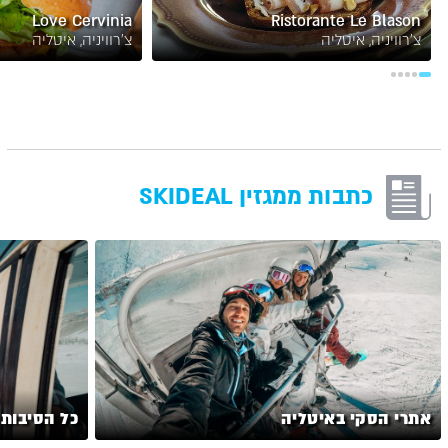
Love Cervinia
Ristorante Le Blason
צ’רוויניה, איטליה
צ’רוויניה, איטליה
כתבות ממגזין SKIDEAL
אתרי הסקי באיטליה
כל הסיבות