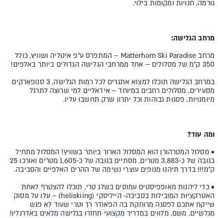
גורמה, חנויות ומקומות בילוי.
מרחב הגלישה:
מרחב Matterhorn Ski Paradise – המתפרס ע"פ איטליה ושוויץ, כולל
350 ק"מ של מסלולים – אחד ממרחבי הגלישה הגדולים ביותר באלפים!
במרחב הגלישה תוכלו למצוא אתגרים לכל רמות הגלישה, 3 סנופארקים
מסעירים, מסלולים רחבים במיוחד – אידאליים למי שרוצה לתרגל
מיומנויות, פסגות גבוהות וכל יתרון שרק תחשבו עליו.
ומה עוד?
• מסלול המטרהורן הוא המסלול הארוך ביותר בשוויץ! המסלול מתחיל
בגובה של כ-3,883 מטרים, מסתיים בגובה של כ-1,605 מטרים ואורכו 25
ק"מ!!! בדרך תיהנו מנופים עוצרי נשימה של ההרים האלפיים והסביבה.
• כדי ליהנות מאופפיסטים עמוסים בשלג טרי, תוכלו להצטרף לאחת
האטרקציות המובילות בסביבה- הייליסקי (heliskiing) – עלו על מסוק
שייקח אתכם לפסגה מרוחקת בה הפאודר רך וטרי שעוד לא פגש
מגלשיים, משם, מלווים במדריך מקצועי תחזרו בגלישה מלאים באדרנלין!