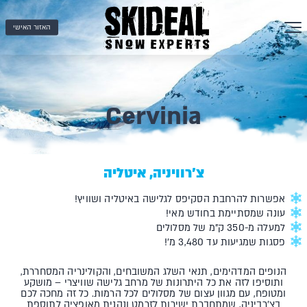
האזור האישי
Cervinia
צ’רוויניה, איטליה
אפשרות להרחבת הסקיפס לגלישה באיטליה ושוויץ!
עונה שמסתיימת בחודש מאי!
למעלה מ-350 ק"מ של מסלולים
פסגות שמגיעות עד 3,480 מ'!
הנופים המדהימים, תנאי השלג המשובחים, והקולינריה המסחררת,
ותוסיפו לזה את כל היתרונות של מרחב גלישה שוויצרי – מושקע
ומטופח, עם מגוון עצום של מסלולים לכל הרמות. כל זה מחכה לכם
בצ'רביניה, שמתחברת ישירות לזרמט ונהנית מאופציה לתוספת