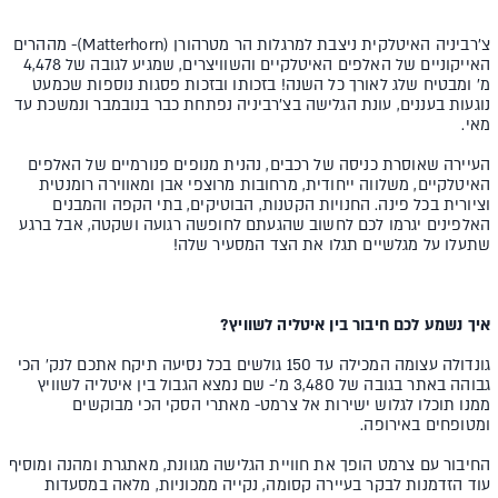
צ'רביניה האיטלקית ניצבת למרגלות הר מטרהורן (Matterhorn)- מההרים
האייקוניים של האלפים האיטלקיים והשוויצרים, שמגיע לגובה של 4,478
מ' ומבטיח שלג לאורך כל השנה! בזכותו ובזכות פסגות נוספות שכמעט
נוגעות בעננים, עונת הגלישה בצ'רביניה נפתחת כבר בנובמבר ונמשכת עד
מאי.
העיירה שאוסרת כניסה של רכבים, נהנית מנופים פנורמיים של האלפים
האיטלקיים, משלווה ייחודית, מרחובות מרוצפי אבן ומאווירה רומנטית
וציורית בכל פינה. החנויות הקטנות, הבוטיקים, בתי הקפה והמבנים
האלפינים יגרמו לכם לחשוב שהגעתם לחופשה רגועה ושקטה, אבל ברגע
שתעלו על מגלשיים תגלו את הצד המסעיר שלה!
איך נשמע לכם חיבור בין איטליה לשוויץ?
גונדולה עצומה המכילה עד 150 גולשים בכל נסיעה תיקח אתכם לנק' הכי
גבוהה באתר בגובה של 3,480 מ'- שם נמצא הגבול בין איטליה לשוויץ
ממנו תוכלו לגלוש ישירות אל צרמט- מאתרי הסקי הכי מבוקשים
ומטופחים באירופה.
החיבור עם צרמט הופך את חוויית הגלישה מגוונת, מאתגרת ומהנה ומוסיף
עוד הזדמנות לבקר בעיירה קסומה, נקייה ממכוניות, מלאה במסעדות