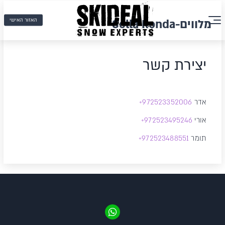
האזור האישי
מלווים-Sella Ronda
יצירת קשר
אדר
523352006
972
+
אורי
523495246
972
+
תומר
523488551
972
+