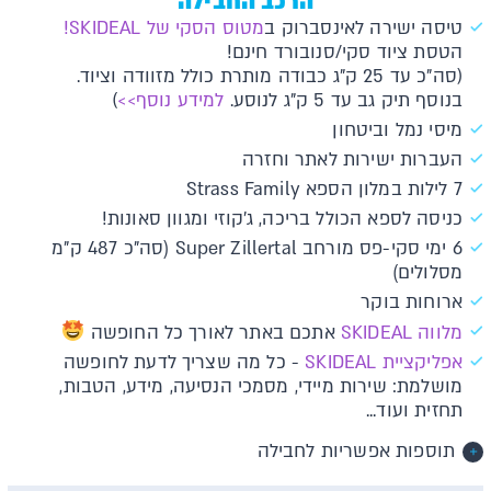
הרכב החבילה
טיסה ישירה לאינסברוק ב
מטוס הסקי של SKIDEAL!
הטסת ציוד סקי/סנובורד חינם!
(סה"כ עד 25 ק"ג כבודה מותרת כולל מזוודה וציוד.
בנוסף תיק גב עד 5 ק"ג לנוסע.
למידע נוסף>>
)
מיסי נמל וביטחון
העברות ישירות לאתר וחזרה
7 לילות במלון הספא Strass Family
כניסה לספא הכולל בריכה, ג'קוזי ומגוון סאונות!
6 ימי סקי-פס מורחב Super Zillertal (סה"כ 487 ק"מ
מסלולים)
ארוחות בוקר
מלווה SKIDEAL
אתכם באתר לאורך כל החופשה
א​פליקציית SKIDEAL​​
- כל מה שצריך לדעת לחופשה
מושלמת: שירות מיידי, מסמכי הנסיעה, מידע, הטבות,
תחזית ועוד...
תוספות אפשריות לחבילה