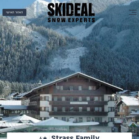
האזור האישי
Strass Family
4