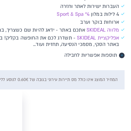
העברות ישירות לאתר וחזרה
4 לילות במלון
Sport & Spa *4
ארוחות בוקר וערב
מלווה SKIDEAL
אתכם באתר - ידאג להיות שם כשצריך, במי
אפליקציית SKIDEAL
- תשדרג לכם את החופשה בקליק! ברג
באתר הסקי, מסמכי הנסיעה, תחזית ועוד...
תוספות אפשריות לחבילה
המחיר המוצג אינו כולל מס תיירות עירוני בגובה של 0.60€ לנוסע ללילה, אשר ישולם ישירות למלון, בהתאם להרכב ומספר הלילות בחבילה