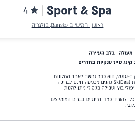
Sport & Spa
4
ראשון-חמישי ב-Bansko, בולגריה
 מעולה- בלב העיירה
קינג סייז ענקיות בחדרים
מלון ספא מפנק במיקום מעולה וקרוב לגונדולה. למרות שנחנך רק ב-2010, הוא כבר נחשב לאחד המלונות
הטובים בבנסקו ובבולגריה, וביקור בספא ימחיש לכם מדוע. לקוחות SkiDeal נהנים מכניסה חינם לבריכה
לי בוץ וטבילה בג׳קוזי ניתן להנות
לו להוריד כמה דרינקים בברים המומלצים