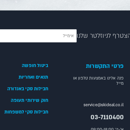
צטרף לניוזלטר שלנו
פרטי התקשרות
ביטול חופשה
תנאים ואחריות
פנה אלינו באמצעות טלפון או
מייל
חבילות סקי באנדורה
חוק שירותי תעופה
service@skideal.co.il
חבילות סקי למשפחות
03-7110400
א'-ה' 09:00-18:00