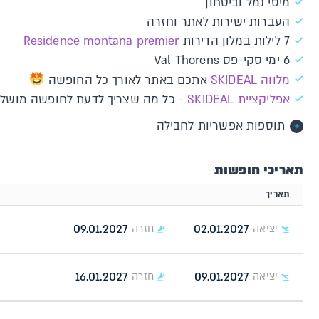
מיסי נמל וביטחון
העברות ישירות לאתר וחזרה
7 לילות במלון הדירות
Residence montana premier
6 ימי סקי-פס Val Thorens
מלווה SKIDEAL
אתכם באתר לאורך כל החופשה
א​פליקציית SKIDEAL​​
- כל מה שצריך לדעת לחופשה מושלמת: 
תוספות אפשריות לחבילה
תאריכי חופשות
תאריך
09.01.2027
02.01.2027
יציאה
חזרה
16.01.2027
09.01.2027
יציאה
חזרה