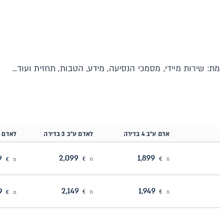
שירות מיידי, מסמכי הנסיעה, מידע, הטבות, תחזית ועוד...
אדם ע"ב 4 בדירה
לאדם ע"ב 3 בדירה
לאדם ע"ב 2
2,099
1,899
2,499
מ
€
מ
€
מ
€
2,149
1,949
2,549
מ
€
מ
€
מ
€