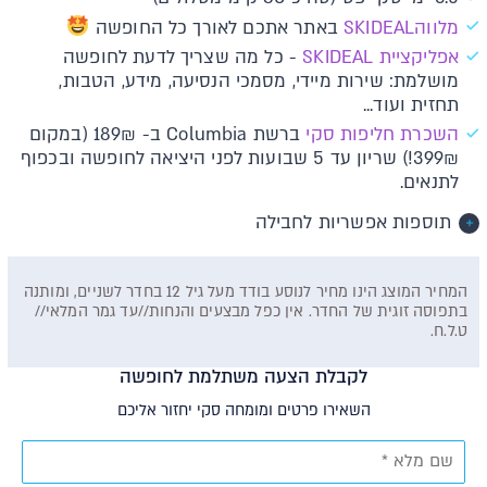
מלווהS
KIDEAL
באתר אתכם לאורך כל החופשה
א​פליקציית SKIDEAL​​
- כל מה שצריך לדעת לחופשה
מושלמת: שירות מיידי, מסמכי הנסיעה, מידע, הטבות,
תחזית ועוד...
השכרת חליפות סקי
ברשת Columbia ב- 189₪ (במקום
399₪!) שריון עד 5 שבועות לפני היציאה לחופשה ובכפוף
לתנאים.
תוספות אפשריות לחבילה
המחיר המוצג הינו מחיר לנוסע בודד מעל גיל 12 בחדר לשניים, ומותנה
בתפוסה זוגית של החדר. אין כפל מבצעים והנחות//עד גמר המלאי//
ט.ל.ח.
לקבלת הצעה משתלמת לחופשה
השאירו פרטים ומומחה סקי יחזור אליכם