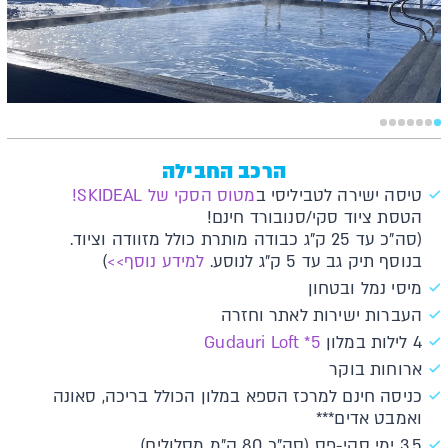
הרכב החבילה
טיסה ישירה לטביליסי ב
מטוס הסקי של SKIDEAL!
הטסת ציוד סקי/סנובורד חינם!
(סה"כ עד 25 ק"ג כבודה מותרת כולל מזוודה וציוד.
בנוסף תיק גב עד 5 ק"ג לנוסע.
למידע נוסף>>
)
מיסי נמל ובטחון
העברות ישירות לאתר וחזרה
4 לילות במלון
Gudauri Loft *5
ארוחות בוקר
כניסה חינם למרכז הספא במלון הכולל בריכה, סאונה
ואמבט אדים***
3.5 ימי סקי-פס (סה"כ 80 ק"מ מסלולים)