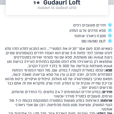
Gudauri Loft
5
4702 Gudauri St, Gudauri
חדרים מעוצבים ויפים
ספא מדהים על גג המלון
מטבח גיאורגי אותנטי
SKI IN/SKI OUT
כשאיש חכם פעם אמר "תכינו את הסטורי"... הוא התכוון למלון הזה! מלון
לופט שנחנך לפני פחות מ-3 שנים הוא הצגה! חדרים בקונספטים שונים,
גישת ski in/out מושלמת, ספא עם נוף פנורמי ואירוח בסטנדרטים
שתמצאו רק בגיאורגיה!
מלון לופט ממוקם בתחתית העיירה בגישת ski
inout מושלמת ובגלישה של 300 מ' בלבד לרכבל הקרוב.
ספא:
טפסו במעלית לקומה 7 במלון. שם, מול הנוף הפנורמי הפתוח
למסלולים ולהרים, יחכה לכם גן עדן של ספא ובריאות: סאונה יבשה,
חמאם טורקי בטמפרטורה של 45 מעלות, טיפולים ועיסויים, פינות מרגוע
ובריכת שחייה ענקית על גג המלון. תודו שרק מלקרוא את זה אתם כבר
מרגישים רגועים יותר...
חדרים:
במלון חדרים המתאימים ל 2-4 גולשים. כל החדרים מרווחים,
נעימים, מעוצבים בסטייל מודרני עכשווי
ארוחות:
הארוחות במלון מוגשות במסעדה הממוקמת בקומה ה-7 מול
הנוף המושלג, ומציעות מגוון מנות מפתיעות, רובן עם אופי גיאורגי
אותנטי.
עוד במלון:
חדר ישיבות, חנות השכרת ציוד, חדר סקי, בר אלכוהול ובר