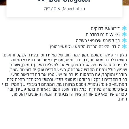
Mayrhofen, אוסטריה
דירוג 9.5 בבוקינג
Wi-Fi חינם בחדרים
בר ספורט אירופאי מעולה
7 דק' הליכה ממרכז הספא של מאיירהופן
מלון דר סיגלר ממוקם סמוך למדרחוב של מאיירהופן בצידו השקט והנעים.
מושלם לסבב מסעדות, ברים ושופינג, ועדיין באזור נעים ופרטי הפונה
להרים המדהימים של אזור הפנקן וצמוד למעלית הארון. המלון, שעבר
שיפוץ כולל ונפתח מחדש לאחרונה, מציע חדרים ענקיים בעיצוב צעיר,
מודרני ומוקפד, עם מרפסות פנורמיות שישטפו את החדר באור טבעי.
ברוב החדרים טרקלין מרוהט ופוטוגני למדי. וכמעט בכל חדר תחכה לכם
הפתעה- סאונה/ ג'קוזי/ אמבט מרווח ועוד. המתחם הציבורי של המלון בנוי
בארכיטקטורה מיוחדת וכולל חדר אוכל המציע ארוחת בוקר עשירה ובר
ספורט אירופאי עם אווירה צעירה וצבעונית, המארח אמנים להופעות
חיות.