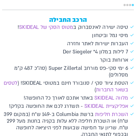
הרכב החבילה
טיסה ישירה לאינסברוק ב
מטוס הסקי של SKIDEAL
!
מיסי נמל וביטחון
העברות ישירות לאתר וחזרה
7 לילות במלון Der Siegeler *4
ארוחות בוקר
6 ימי סקי-פס מורחב Super Zillertal (סה"כ 487 ק"מ
מסלולים)
הטסת ציוד סקי / סנובורד חינם במטוסי SKIDEAL! (
לטסים
בשאר החברות
)
מלווה SKIDEAL
באתר אתכם לאורך כל החופשה!
א​פליקציית SKIDEAL​​
- תשדרג לכם את החופשה בקליק!
השכרת חליפות
ברשת Columbia ב-149 ש"ח (במקום 399
ש"ח) או השכרת חליפה ללא עלות בקניה בחנות מעל 299
ש"ח. שריון עד חמישה שבועות לפני היציאה לחופשה
ובכפוף לתנאי החברה.