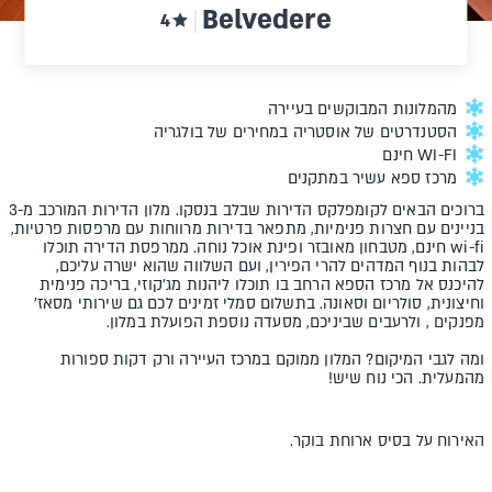
Belvedere
4
מהמלונות המבוקשים בעיירה
הסטנדרטים של אוסטריה במחירים של בולגריה
WI-FI חינם
מרכז ספא עשיר במתקנים
ברוכים הבאים לקומפלקס הדירות שבלב בנסקו. מלון הדירות המורכב מ-3
בניינים עם חצרות פנימיות, מתפאר בדירות מרווחות עם מרפסות פרטיות,
wi-fi חינם, מטבחון מאובזר ופינת אוכל נוחה. ממרפסת הדירה תוכלו
לבהות בנוף המדהים להרי הפירין, ועם השלווה שהוא ישרה עליכם,
להיכנס אל מרכז הספא הרחב בו תוכלו ליהנות מג'קוזי, בריכה פנימית
וחיצונית, סולריום וסאונה. בתשלום סמלי זמינים לכם גם שירותי מסאז'
מפנקים , ולרעבים שביניכם, מסעדה נוספת הפועלת במלון.
ומה לגבי המיקום? המלון ממוקם במרכז העיירה ורק דקות ספורות
מהמעלית. הכי נוח שיש!
האירוח על בסיס ארוחת בוקר.