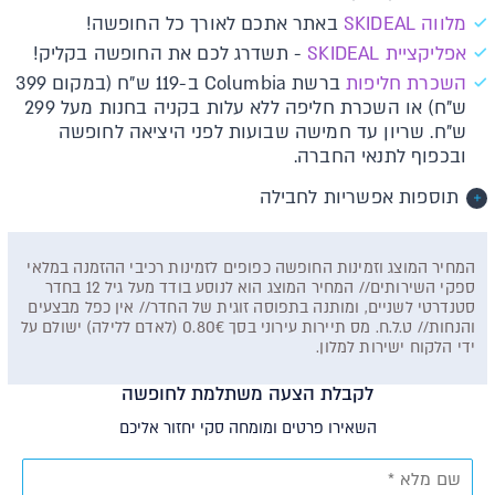
מלווה SKIDEAL
באתר אתכם לאורך כל החופשה!
א​פליקציית SKIDEAL​​
- תשדרג לכם את החופשה בקליק!
השכרת חליפות
ברשת Columbia ב-119 ש"ח (במקום 399
ש"ח) או השכרת חליפה ללא עלות בקניה בחנות מעל 299
ש"ח. שריון עד חמישה שבועות לפני היציאה לחופשה
ובכפוף לתנאי החברה.
תוספות אפשריות לחבילה
המחיר המוצג וזמינות החופשה כפופים לזמינות רכיבי ההזמנה במלאי
ספקי השירותים// המחיר המוצג הוא לנוסע בודד מעל גיל 12 בחדר
סטנדרטי לשניים, ומותנה בתפוסה זוגית של החדר// אין כפל מבצעים
והנחות// ט.ל.ח. מס תיירות עירוני בסך 0.80€ (לאדם ללילה) ישולם על
ידי הלקוח ישירות למלון.
לקבלת הצעה משתלמת לחופשה
השאירו פרטים ומומחה סקי יחזור אליכם