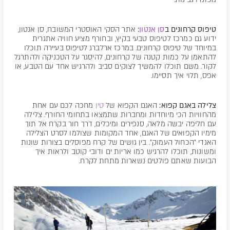
טיפוס קרחונים ב
סן אנטון
:
אתר הסקי האוסטרי המשובח, סן אנטון,
ידוע גם כמרכז לטיפוס טבעי בקיץ, ובחורף מציע חוויה אתגרית
במיוחד של טיפוס קרחונים. במרכז ארלברג לטיפוס בעיירה תוכלו
להתאמן על כמות קטנה של קרחונים, להיסגר על הטכניקה ולהתרגל
לקור. משם תוכלו להמשיך לצוקים סביב ולהרגיש אחד עם הטבע, או
אפס, תלוי איך תסיימו.
צלילה באגם קפוא:
האגם הקפוא של
טין
מחכה לכם עם אחת
מהחוויות הכי מיוחדות ומחברות שתמצאו בתחומי החורף. צלילה
עם חליפה יבשה מלאה, סנפירים ומיכלים, דרך חור בקרח אל תוך
מימיו הקפואים של האגם, אחד המקומות שצולמו לסרט הצלילה
האגדי "הכחול העמוק". בין גושים של קרח מפוסלים בצורות שונות
ומשונות, תוכלו להרגיש כמו אריות ים ודובי קוטב ולראות איך
הבועות שאתם פולטים נשארות מתחת לקרח.