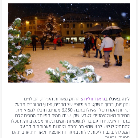
לינה באיגלו ב
גראנד וולירה
:
הרחק מאורות העיירה, הבילויים
והקניות, בתוך השקט האינסופי של ההרים, נצנוץ הכוכבים ממעל
וקירות הקרח של האיגלו בגובה 2,350 מטרים, תוכלו למצוא את
החיבור האולטימטיבי לטבע. שקי שינה חמים במיוחד מחכים לכם
בתוך האיגלו, יחד עם בר למשקאות חמים וג'קוזי מפנק בחוץ. תוכלו
להתחיל לגלוש לפני שהאתר נפתח וליהנות מארוחת בוקר על
המסלולים. גם הליכות ליליות באזור הן אופציה ולארוחת ערב תהנו
מפונדו גבינות.