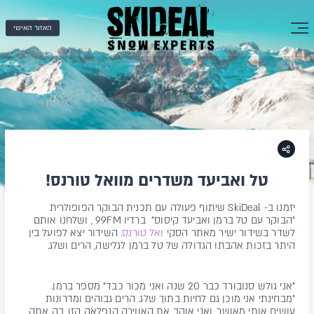
האזור האישי
טל ואביעד משדרים מוואל טורנס!
יזמנו ב- SkiDeal שיתוף פעולה עם תכנית הבוקר הפופולרית
"הבוקר עם טל ברמן ואביעד קיסוס" ברדיו 99FM , ושלחנו אותם
לשדר בשידור ישיר מאתר הסקי
ואל טורנס
. השידור יצא לפועל בין
היתר בזכות אהבתו הגדולה של טל ברמן לגלישה, הרים ושלג.
"אני גולש סנובורד כבר 20 שנה ואני מכור כבד" מספר ברמן.
"מבחינתי אני מוכן גם לחיות בתוך שלג. הרים גבוהים ומדרונות
עושים אותי מאושר, ואני אוהב את האווירה הנפלאה הזו, בה אתה