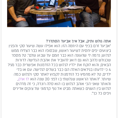
אתה גולש ותיק, אבל איך אביעד הסתדר?
"אביעד זרם בכיף עם היוזמה הזו. הוא אפילו עשה שיעור סקי והפגין
ביצועים יפים יחסית לשיעור ראשון, שבסופו הוא כבר הצליח ממש
לגלוש, נדמה לי שהעונה הוא כבר זומם על שבוע שלם". טל מספר
שכגולש נלהב הוא גם דואג להעביר את אהבת הגלישה לדורות
הבאים, והוא לוקח את ילדיו לגלוש בכל הזדמנות אפשרית כבר מגיל
4 כי לדעתו בגילאים האלה הם כבר בשלים לגלישה. עם או בלי
ילדים, טל לא מחמיץ כל הזדמנות לקפוץ לאתר סקי ולגלוש כמה
שיותר. "האתר הראשון שגלשתי בו לפני 20 שנה הוא
לז ארק
,
והאתר שאני הכי אוהב לגלוש בו הוא סלה רונדה, כי זה מדהים
לגלוש בין העצים כשאתה מביט אל נוף קדמוני של צוקים אדירים
ויפים כל כך".