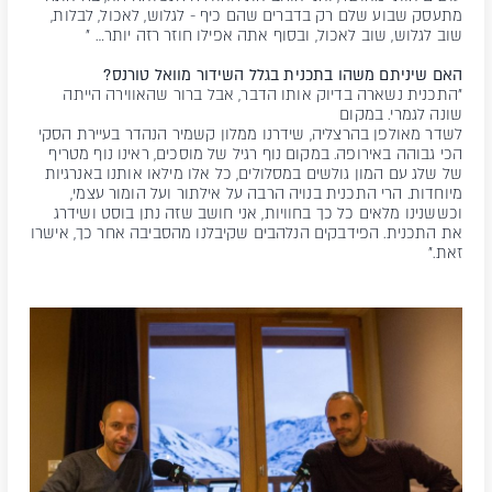
מתעסק שבוע שלם רק בדברים שהם כיף - לגלוש, לאכול, לבלות,
שוב לגלוש, שוב לאכול, ובסוף אתה אפילו חוזר רזה יותר… "
האם שיניתם משהו בתכנית בגלל השידור מוואל טורנס?
"התכנית נשארה בדיוק אותו הדבר, אבל ברור שהאווירה הייתה
שונה לגמרי. במקום
לשדר מאולפן בהרצליה, שידרנו ממלון קשמיר הנהדר בעיירת הסקי
הכי גבוהה באירופה. במקום נוף רגיל של מוסכים, ראינו נוף מטריף
של שלג עם המון גולשים במסלולים, כל אלו מילאו אותנו באנרגיות
מיוחדות. הרי התכנית בנויה הרבה על אילתור ועל הומור עצמי,
וכששנינו מלאים כל כך בחוויות, אני חושב שזה נתן בוסט ושידרג
את התכנית. הפידבקים הנלהבים שקיבלנו מהסביבה אחר כך, אישרו
זאת."