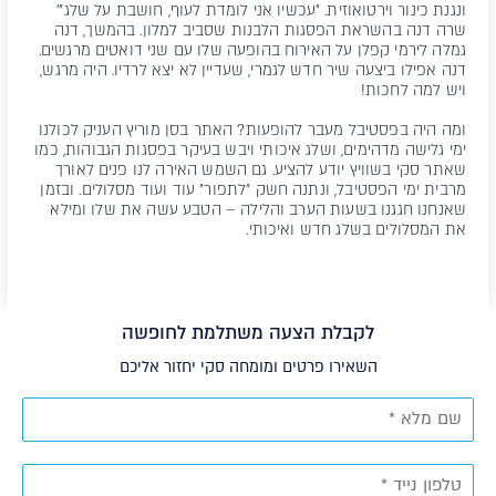
ונגנת כינור וירטואוזית. "עכשיו אני לומדת לעוף, חושבת על שלג"'
שרה דנה בהשראת הפסגות הלבנות שסביב למלון. בהמשך, דנה
גמלה לירמי קפלן על האירוח בהופעה שלו עם שני דואטים מרגשים.
דנה אפילו ביצעה שיר חדש לגמרי, שעדיין לא יצא לרדיו. היה מרגש,
ויש למה לחכות!
ומה היה בפסטיבל מעבר להופעות? האתר בסן מוריץ העניק לכולנו
ימי גלישה מדהימים, ושלג איכותי ויבש בעיקר בפסגות הגבוהות, כמו
שאתר סקי בשוויץ יודע להציע. גם השמש האירה לנו פנים לאורך
מרבית ימי הפסטיבל, ונתנה חשק "לתפור" עוד ועוד מסלולים. ובזמן
שאנחנו חגגנו בשעות הערב והלילה – הטבע עשה את שלו ומילא
את המסלולים בשלג חדש ואיכותי.
לקבלת הצעה משתלמת לחופשה
השאירו פרטים ומומחה סקי יחזור אליכם