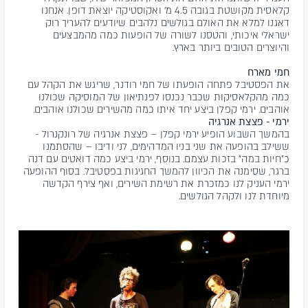
קלאסית מקושטת בגובה 4.5 מ' ואקוסטיקה יוצאת דופן. אנחנו
דאגנו למלא את האולם בגולשים נלהבים שיודעים להעריך רוק
ישראלי איכותי, והטסנו לשורה של הופעות כמה מהמבצעים
והיוצרים הטובים ביותר בארץ.
חמי מארח
את הפסטיבל פתחה הופעתו של חמי רודנר, שריגש את הקהל עם
כמה מהקלאסיקות שכבר נכנסו לפנתיאון של המוסיקה שכולנו
אוהבים. ירמי קפלן ביצע יחד איתו כמה מהשירים שכולנו אוהבים.
ירמי - פצצת אנרגיה
בהמשך השבוע הופיע ירמי קפלן – פצצת אנרגיה של רונקנרול -
ששילב בהופעה את שני בניו המדהימים, לני ודיבו – שהסתמנו
כ"חיות במה" בזכות עצמם. בנוסף, ירמי ביצע כמה דואטים עם דנה
ברגר, שסימנה את הכיוון להמשך החגיגות בפסטיבל. בסוף ההופעה
ירמי העניק לנו כמזכרת את רשימת השירים, ואף צירף הקדשה
מיוחדת לנו ולקהל הגולשים.