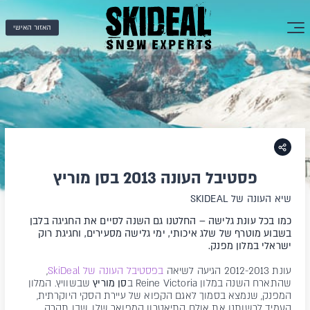
האזור האישי
פסטיבל העונה 2013 בסן מוריץ
שיא העונה של SKIDEAL
כמו בכל עונת גלישה – החלטנו גם השנה לסיים את החגיגה בלבן
בשבוע מוטרף של שלג איכותי, ימי גלישה מסעירים, וחגיגת רוק
ישראלי במלון מפנק.
עונת 2012-2013 הגיעה לשיאה
בפסטיבל העונה של SkiDeal
,
שהתארח השנה במלון Reine Victoria ב
סן מוריץ
שבשוויץ. המלון
המפנק, שנמצא בסמוך לאגם הקפוא של עיירת הסקי היוקרתית,
העמיד לרשותנו את אולם התיאטרון המפואר שלו, שבו תקרה