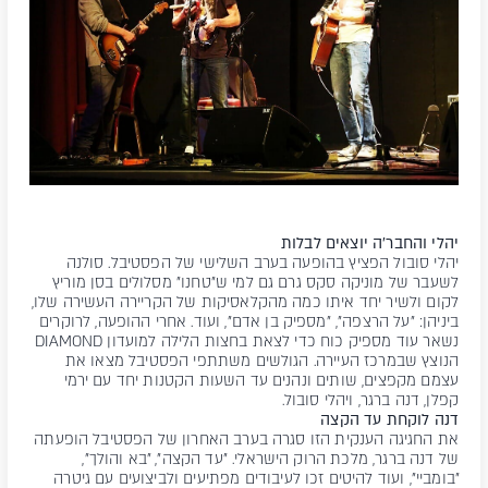
יהלי והחבר'ה יוצאים לבלות
יהלי סובול הפציץ בהופעה בערב השלישי של הפסטיבל. סולנה
לשעבר של מוניקה סקס גרם גם למי ש"טחנו" מסלולים בסן מוריץ
לקום ולשיר יחד איתו כמה מהקלאסיקות של הקריירה העשירה שלו,
ביניהן: "על הרצפה", "מספיק בן אדם", ועוד. אחרי ההופעה, לרוקרים
נשאר עוד מספיק כוח כדי לצאת בחצות הלילה למועדון DIAMOND
הנוצץ שבמרכז העיירה. הגולשים משתתפי הפסטיבל מצאו את
עצמם מקפצים, שותים ונהנים עד השעות הקטנות יחד עם ירמי
קפלן, דנה ברגר, ויהלי סובול.
דנה לוקחת עד הקצה
את החגיגה הענקית הזו סגרה בערב האחרון של הפסטיבל הופעתה
של דנה ברגר, מלכת הרוק הישראלי. "עד הקצה", "בא והולך",
"בומביי", ועוד להיטים זכו לעיבודים מפתיעים ולביצועים עם גיטרה