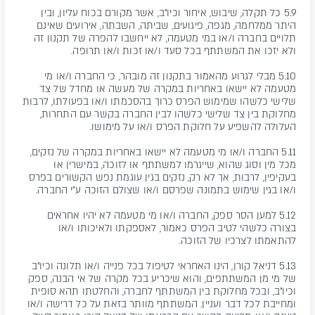
5.9 כל תקלה, שיבוש, איחור וכיו"ב, אשר מקורם בכוח עליון, ובין
היתר ממלחמה, מגפה, פיגועים, שביתה, השבתה, אירועים שאינם
תלויים בחברה ו/או במי מטעמה, לא ייחשבו להפרה של תקנון זה
ולא יזכו את המשתתף בכל סעד ו/או זכות ו/או תרופה.
5.10 מבלי לגרוע מהאמור בתקנון זה מובהר, כי החברה ו/או מי
מטעמה לא יישאו באחריות במקרה של מעשה או מחדל של צד
שלישי כלשהו שמימוש הפרס כרוך בהסכמתו ו/או בפעולתו, לרבות
מחלוקת בין צד שלישי כלשהו לבין החברה בקשר עם התחרות,
העלולה להשפיע על חלוקת הפרס ו/או על מימושו.
5.11 החברה ו/או מי מטעמה לא יישאו באחריות במקרה של נזקים,
מכל מין וסוג שהוא, שייגרמו למשתתף או לזוכה, במישרין או
בעקיפין, לרבות, אך לא רק, נזקים בגין עוגמת נפש הקשורים בפרס
ו/או בגין שימוש בתמונה שפרסם ו/או שצולם הזוכה ע"י החברה.
5.12 למען הסר ספק, החברה ו/או מי מטעמה לא יהיו אחראים
בצורה כלשהי לטיב הפרס כאמור, לאספקתו ולאיכותו ו/או
להתאמתו לצרכיו של הזוכה.
5.13 דניאל קורן, הינו האחראי לטיפול בכל פנייה ו/או תלונה וכיו"ב
של מי מן המשתתפים, והוא שיכריע בכל מקרה של אי הבנה, ספק
וכיו"ב, ובכל מחלוקת בין המשתתף לחברה, והחלטתו תהא סופית
ומחייבת לכל דבר ועניין. המשתתף מוותר בזאת על כל דרישה ו/או