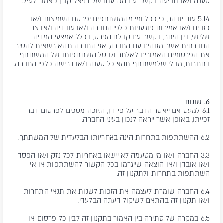
טענה ו/או תביעה בקשר עם הכרעתו של דניאל קורן כאמור לעיל.
5.14 עוד יובהר, כי ככל ומי מהמשתתפים יפרסם השמצות ו/או
כזבים ו/או אמירות פוגעניות כלפי החברה ו/או עובדיה ו/או צד
שלישי, בין היתר, בקשר עם קבלת הפרס, בכלל אמצעי המדיה
החברתית אשר מזוהים עם החברה, אזי החברה תהא רשאית להסיר
את הפרסומים האמורים לאלתר ולבטל השתתפותו של המשתתף
בתחרות, מבלי שלמשתתף תהא כל טענה ו/או דרישה כלפי החברה.
6.
שונות
6.1 למעט אם ייאסר הדבר על פי דין, הזוכה מסכים לפרסום דבר
זכייתו, באופן אשר ייראה לנכון בעיני החברה.
6.2 ההשתתפות בתחרות הינה באחריותו הבלעדית של המשתתף.
3.3 החברה ו/או מי מטעמה לא יישאו באחריות לכל נזק ו/או הפסד
ו/או אובדן ו/או הוצאה שייגרמו בכל הקשור להשתתפות או אי
השתתפות בתחרות ולתקנון זה.
6.4 החברה שומרת לעצמה את הזכות לשנות את תנאי התחרות
ו/או תקנון זה בהתאם לשיקול דעתה הבלעדי.
6.5 במקרה של סתירה בין האמור בתקנון זה לבין כל פרסום או