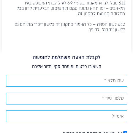
6.11 מבלי לגרוע מאמור בסעיף ‎6.9 לעיל, לבתי המשפט בעיר
תל-אביב – יפו תהא נתונה סמכות השיפוט הבלעדית לדון בכל
מחלוקת הנוגעת לתקנון זה.
6.12 לשון הפניה – כל האמור בתקנון זה בלשון "זכר" מתייחס גם
ללשון "נקבה" ולהיפך.
לקבלת הצעה משתלמת לחופשה
השאירו פרטים ומומחה סקי יחזור אליכם