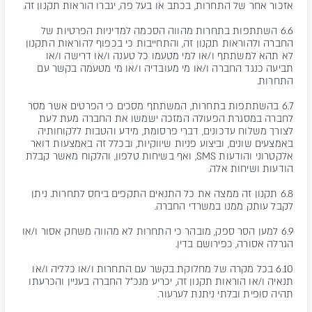
אזכור אחר של התחרות, בכתב או בעל פה, יגברו הוראות תקנון זה.
6.6 השתתפות בתחרות מהווה הסכמה למדיניות הפרטיות של
החברה ולהוראות תקנון זה, והתחייבות כי בכפוף להוראות התקנון
לא תהא למשתתף ו/או למי מטעמו כל טענה ו/או דרישה ו/או
תביעה כנגד החברה ו/או מי מעובדיה ו/או מי מטעמה בקשר עם
התחרות.
6.7 בהשתתפות בתחרות, המשתתף מסכים כי הפרטים אשר מסר
לחברה במסגרת הפעולה המזכה ישמשו את החברה מעת לעת
לצורך משלוח עדכונים, דברי פרסומת, מידע והטבות ללקוחותיה
באמצעים שונים, וביצוע פניות שיווקיות, ובכלל זה באמצעות דואר
אלקטרוני והודעות SMS, ואף בשיחות טלפון, והלקוח מאשר קבלת
הודעות ושיחות אלה.
6.8 תקנון זה ממצה את כל התנאים התקפים ביחס לתחרות. ניתן
לקבל עותק ממנו במשרדי החברה.
6.9 למען הסר ספק, מובהר כי התחרות לא מהווה משחק אסור ו/או
הגרלה אסורה, כפירושם בדין.
6.10 בכל מקרה של מחלוקת בקשר עם התחרות ו/או כלליה ו/או
תנאיה ו/או הוראות תקנון זה, יכריע מנכ"ל החברה בעניין והכרעתו
תהיה סופית ובלתי ניתנת לערעור.