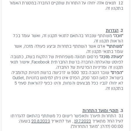
1.2 תנאים אלה יחולו על התחרות שתקיים החברה במסגרת האמור
בתקנון זה.
2.
הגדרות
"זוכה"
משתתף שנבחר בהתאם לתנאי תקנון זה, ואשר עומד בכל
הוראות תקנון זה.
"משתתף"
אדם אשר השתתף בתחרות וביצע פעולה מזכה, אשר
עומד בתנאי תקנון זה.
"פעולה מזכה"
פרסום תמונה משפחתית של הלקוח בשלג, כתגובה
לפוסט שהעלתה החברה ברשת החברתית Facebook, אישור תנאי
תקנון זה ומדיניות הפרטיות של החברה.
"הפרס"
שובר הטבה בסך 500 ₪ לרכישה ברשת חנויות קולומביה
בישראל. למען הסר ספק, הפרס אינו ניתן למימוש בחנויות ,Outlet
לא יחולו לגביו כפל מבצעים והנחות, והינו כפוף להוראות סעיף 5
בתקנון זה.
3.
תוקף ומועד התחרות
3.1 התחרות תיערך ותאפשר רישום כל משתתף בהתאם להגדרתו
לעיל החל מתאריך
19.7.2023
, ועד לתאריך
20.8.2023
בשעה:
00:00 (להלן: "מועד התחרות").