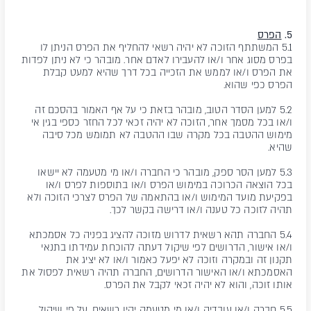
5.
הפרס
5.1 המשתתף הזוכה לא יהיה רשאי להחליף את הפרס הניתן לו
בפרס מסוג אחר ו/או להעבירו לאדם אחר. מובהר כי לא ניתן לפדות
את הפרס ו/או לממש את הזכייה בכל דרך שהיא למעט קבלת
הפרס כפי שהוא.
5.2 למען הסדר הטוב, מובהר בזאת כי על אף האמור בהסכם זה
ו/או בכל מסמך אחר, הזוכה לא יהיה זכאי לכל החזר כספי בגין אי
מימוש ההטבה בכל מקרה שבו ההטבה לא תמומש מכל סיבה
שהיא.
5.3 למען הסר ספק, מובהר כי החברה ו/או מי מטעמה לא יישאו
בכל הוצאה הכרוכה במימוש הפרס ו/או בתוספות לפרס ו/או
בפקיעת מועד המימוש ו/או בהתאמה של הפרס לצרכי הזוכה ולא
תהיה לזוכה כל טענה ו/או דרישה בקשר לכך.
5.4 החברה תהא רשאית לדרוש מזוכה להציג בפניה כל אסמכתא
ו/או אישור, הדרושים לפי שיקול דעתה להוכחת עמידתו בתנאי
תקנון זה ובמקרה וזוכה לא יפעל כאמור ו/או לא יציג את
האסמכתא ו/או האישור הדרושים, החברה תהיה רשאית לפסול את
אותו זוכה, והוא לא יהיה זכאי לקבל את הפרס.
5.5 חברה ו/או עובדיה ו/או מי מטעמה יהיו רשאים, על פי שיקול