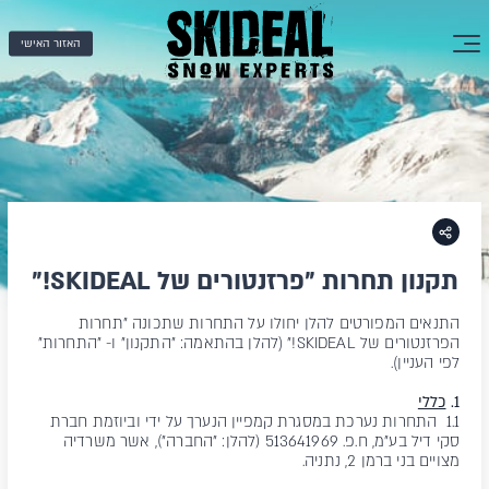
האזור האישי
תקנון תחרות "פרזנטורים של SKIDEAL!"
התנאים המפורטים להלן יחולו על התחרות שתכונה "תחרות
הפרזנטורים של SKIDEAL!" (להלן בהתאמה: "התקנון" ו- "התחרות"
לפי העניין).
1.
כללי
1.1 התחרות נערכת במסגרת קמפיין הנערך על ידי וביוזמת חברת
סקי דיל בע"מ, ח.פ. 513641969 (להלן: "החברה"), אשר משרדיה
מצויים בני ברמן 2, נתניה.