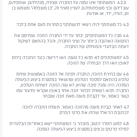
4.2.3 המשתתף אינו נמנה על החברה ונציגיה, מנהליהם, שותפיהם,
עובדיהם ובני משפחותיהם. לעניין סעיף זה, "בן משפחה" משמעו בן
זוג, הורה, ילד, או אח/ות.
4.3 כל משתתף יהיה רשאי להשתתף בתחרות פעם אחת בלבד.
4.4 מבין כל המשתתפים, יבחר על ידי החברה הזוכה שפרסם את
התמונה האהובה ביותר על נציגי החברה, והכל בהתאם לשיקול
דעתה הבלעדי והמוחלט של החברה.
4.5 למשתתפים לא תהא כל טענה ו/או דרישה כנגד החברה ביחס
לאופן ו/או דרך הבחירה של הזוכה.
4.6 עם בחירת הזוכה, החברה תפנה אל הזוכה באמצעות שיחת
טלפון בהתאם למספר הטלפון שהשאיר במסגרת ביצוע הפעולה
המזכה. היה ומכל סיבה שהיא, לא ענה הזוכה לשיחת הטלפון,
החברה תהא רשאית לבחור זוכה אחר באופן אקראי ותיצור עמו
קשר כאמור, עד לקבלת מענה מאת זוכה שנבחר.
4.7 לאחר קבלת מענה מהזוכה כאמור, תשלח החברה לזוכה
לכתובת הדוא"ל שהזין את פרטי הפרס.
4.8 למען הסדר הטוב, מובהר כי המשתתף יישא באחריות הבלעדית
למילוי פרטים נכונים במסגרת ביצוע הפעולה המזכה.