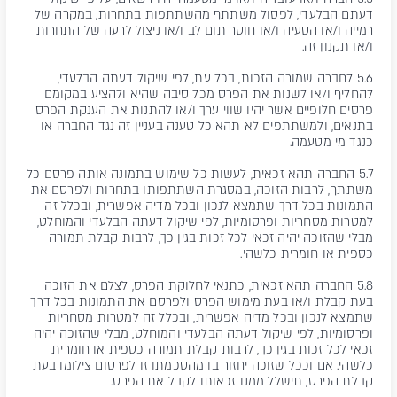
דעתם הבלעדי, לפסול משתתף מהשתתפות בתחרות, במקרה של
רמייה ו/או הטעיה ו/או חוסר תום לב ו/או ניצול לרעה של התחרות
ו/או תקנון זה.
5.6 לחברה שמורה הזכות, בכל עת, לפי שיקול דעתה הבלעדי,
להחליף ו/או לשנות את הפרס מכל סיבה שהיא ולהציע במקומם
פרסים חלופיים אשר יהיו שווי ערך ו/או להתנות את הענקת הפרס
בתנאים, ולמשתתפים לא תהא כל טענה בעניין זה נגד החברה או
כנגד מי מטעמה.
5.7 החברה תהא זכאית, לעשות כל שימוש בתמונה אותה פרסם כל
משתתף, לרבות הזוכה, במסגרת השתתפותו בתחרות ולפרסם את
התמונות בכל דרך שתמצא לנכון ובכל מדיה אפשרית, ובכלל זה
למטרות מסחריות ופרסומיות, לפי שיקול דעתה הבלעדי והמוחלט,
מבלי שהזוכה יהיה זכאי לכל זכות בגין כך, לרבות קבלת תמורה
כספית או חומרית כלשהי.
5.8 החברה תהא זכאית, כתנאי לחלוקת הפרס, לצלם את הזוכה
בעת קבלת ו/או בעת מימוש הפרס ולפרסם את התמונות בכל דרך
שתמצא לנכון ובכל מדיה אפשרית, ובכלל זה למטרות מסחריות
ופרסומיות, לפי שיקול דעתה הבלעדי והמוחלט, מבלי שהזוכה יהיה
זכאי לכל זכות בגין כך, לרבות קבלת תמורה כספית או חומרית
כלשהי. אם וככל שזוכה יחזור בו מהסכמתו זו לפרסום צילומו בעת
קבלת הפרס, תישלל ממנו זכאותו לקבל את הפרס.