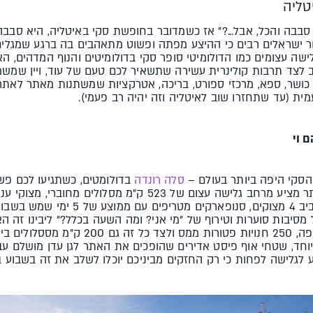
טליה
בה והכל, אבל...?" אז כשמדובר בחופשת סקי באיטליה, היא סבבה נ
ר ישראלים רבים כי ההיצע מפתה ופשוט מתאהבים בה ברגע שמגלי
לישה עצומים כמו הדולומיטי סופר סקי בדולומיטים והנוף המדהים, ה
 לצד תרבות קולינרית עשירה שתשאיר לכם טעם של עוד, ויין שמש
ושר, ספא, מרכזי ספורט, בריכה, אטרקציות שמשתנות מאתר לאתר, חנ
ת (עד שתחזרו שוב לאיטליה וזה יהיה רב פעמי).
 וי
סקי היפה ביותר בעולם –
סלה רונדה
בדולומטים, כשתגיעו לכם פשוט
פרסומת פוטנציאלית לקינדר) האתר מציע מרחב גלישה עצום של 523
שלג, מסלול מעגלי שיקח אתכם סביב 4 מצוקים
סיבות סוערות וטירוף של "מי אני? ומה השעה בכלל?" ליבינו זה ה
איטליה – פאבים, מועדונים, בתי קפה, 250 חנויות פטו
חד, שטחי אוף פיסט אדירים שהופכים את האתר לגן עדן מושלם עבור 
וע לגלישה לפחות כי רק החזקים מביניכם יוכלו לשלב את זה בשבוע ב