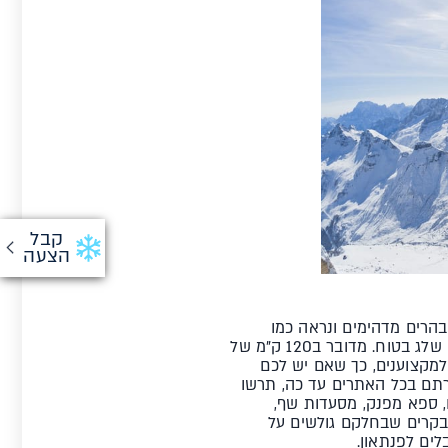
קבל
הצעה
בהרים מדהימים ונראה כמו
אמפיתטרון מרהיב שממוקם בגובה 1884 מטר בעמק השמש ונהנה ממוצע של 70% ימי שמש בשנה עם שלג בטוח. מדובר ב120 ק"מ של
למקצוענים, כך שאם יש לכם
רתם בכל האתרים עד כה, תרשו
ם, ספא מפנק, מסעדות שף,
לנוצץ במיוחד. לצד 200 ק"מ של מסלולים מחובקרים שבחלקם גולשים על
ים לפנתאון.