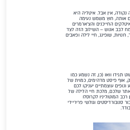
קודה, אין אבל. איטליה היא
ם אותה, חוץ משמש נעימה
איטלקים החייכנים והצ'ארמרים
מח לבב אנוש – השילוב הזה לצד
ויות, שופינג, חיי לילה ופאבים
 תגידו וואו (כן, זה נשמע כמו
 ק"מ מסלולים מחוברי, מצוקי ענק, אוף פיסט מדהימים, כמוית של
, סנופארקים מטריפים עם ממוצע של 5 ימי שמש בשבוע ונופים עוצמתיים יעניקו לכם
אתר שלכם, מלכת חיי הלילה של
רות ממס ולצד כל זה גם 200 ק"מ מססלולים בין רכב המוטוליניו לקרוסלו
סנובורדיסטים וגולשי פריריידי
ודד.