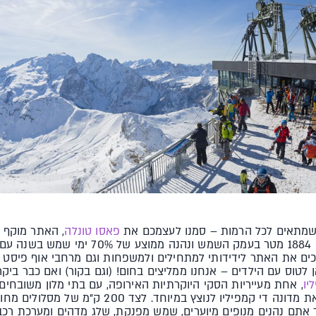
שמתאים לכל הרמות – סמנו לעצמכם את
פאסו טונלה
, האתר מוקף 
ים את האתר לידידותי למתחילים ולמשפחות וגם מרחבי אוף פיסט 
טוס עם הילדים – אנחנו ממליצים בחום! (וגם בקור) ואם כבר ביק
יו
, אחת מעייריות הסקי היוקרתיות האירופה, עם בתי מלון משובחי
מועדונים וחנויות בוטיק שהופכים את מדונה די קמפיליו 
 אתם נהנים מנופים מיוערים, שמש מפנקת, שלג מדהים ומערכת רכבל