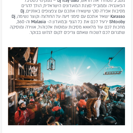
מסביב מסחרר את הראש,
Dj Itay Galo
– ממקימי פסטיבל
הפאנג'ויה וממובילי סצנת המועדונים הישראלית, הולך להרים
מסיבות אפר'ה סקי שישאירו אתכם עם צפצופים באוזניים,
Dj
Karasso
ישאיר אתכם עם סימני זיעה על החולצה וקוצר נשימה,
Dj
Shtooby
ירעיד לכם את כל הגוף ובמועדון ה-
Malasia
וה-360,
מחכות לכם עוד מלאאא מסיבות עמוסות אלכוהול, אווירה ומוסיקה
שתגרום לכם לשכוח שאתם צריכים לקום לגלוש בבוקר.