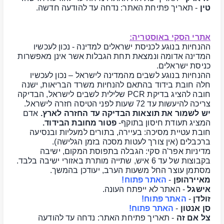
טין
- תאריך פתיחת האתר: נדחה עד להודעה חדשה.
אתרי הסקי באוסטריה:
ההנחיות בנוגע לכניסת ישראלים למדינה - נכון לעכשיו
המדינה אדומה ונמצאת תחת הגבלות אשר אינן מאפשרות
כניסת ישראלים.
ההנחיות בנוגע לשבים מהמדינה לישראל – נכון לעכשיו
חלה חובת בידוד בהתאם להנחיות משרד הבריאות, ישנה
חובה להציג בדיקת PCR שלילית לשבים לישראל, הבדיקה
צריכה להיעשות עד 72 שעות לפני הטיסה חזרה לישראל.
יש לשמור את תוצאות הבדיקה עד החזרה לארץ.
אדם
המציג תעודת חיסון בתוקף-
פטור מחובת הבידוד.
חובת עטיית מסיכה: בעיירה, בתורים למעליות ובנסיעה
ברכבלים (אין צורך לעטות מסכה בזמן הגלישה).
מדיניות אפר'ה סקי: הגבלה בתפוסת המקום, ישיבה
בקבוצות של עד 6 איש, שתייה מותרת באזורי ישיבה בלבד.
מסתמן עוצר החל משעות הערב, יעודכן בהמשך.
מאיירהופן
-
האתר פתוח!
אישגל
- האתר לא ייפתח העונה.
זולדן
-
האתר פתוח!
סן אנטון
-
האתר פתוח!
צל אם זה
- תאריך פתיחת האתר: נדחה עד להודעה