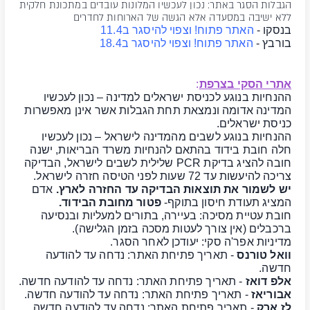
הגבלות הסגר באתר: נכון לעכשיו המלונות עובדים במתכונת חלקית
ללא ישיבה במסעדה אלא הגשה של הארוחות לחדרים
בנסקו
-
האתר פתוח! וצפוי להיסגר ב11.4
בורבץ
-
האתר פתוח! וצפוי להיסגר ב18.4
אתרי הסקי בצרפת
:
ההנחיות בנוגע לכניסת ישראלים למדינה – נכון לעכשיו
המדינה אדומה ונמצאת תחת הגבלות אשר אינן מאפשרות
כניסת ישראלים.
ההנחיות בנוגע לשבים מהמדינה לישראל – נכון לעכשיו
חלה חובת בידוד בהתאם להנחיות משרד הבריאות, ישנה
חובה להציג בדיקת PCR שלילית לשבים לישראל, הבדיקה
צריכה להיעשות עד 72 שעות לפני הטיסה חזרה לישראל.
יש לשמור את תוצאות הבדיקה עד החזרה לארץ.
אדם
המציג תעודת חיסון בתוקף-
פטור מחובת הבידוד.
חובת עטיית מסיכה: בעיירה, בתורים למעליות ובנסיעה
ברכבלים (אין צורך לעטות מסכה בזמן הגלישה).
מדיניות אפר'ה סקי: יעודכן לאחר הסגר.
וואל טורנס
- תאריך פתיחת האתר: נדחה עד להודעה
חדשה.
אלפ דואז
- תאריך פתיחת האתר: נדחה עד להודעה חדשה.
אבוריאז
- תאריך פתיחת האתר: נדחה עד להודעה חדשה.
לז ארק
- תאריך פתיחת האתר: נדחה עד להודעה חדשה.