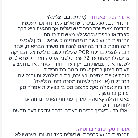
אתרי הסקי באנדורה
(נחיתה בברצלונה)
:
ההנחיות בנוגע לכניסת ישראלים למדינה- נכון לעכשיו
המדינה מאפשרת כניסת ישראלים אך ההגעה היא דרך
ספרד או צרפת שכרגע לא מאשרות כניסה .
ההנחיות בנוגע לשבים מהמדינה לישראל – נכון לעכשיו
חלה חובת בידוד בהתאם להנחיות משרד הבריאות, ישנה
חובה להציג בדיקת PCR שלילית לשבים לישראל, הבדיקה
צריכה להיעשות עד 72 שעות לפני הטיסה חזרה לישראל.
יש
לשמור את תוצאות הבדיקה עד החזרה לארץ.
אדם המציג
תעודת חיסון בתוקף- פטור מחובת הבידוד.
חובת עטיית מסיכה: בעיירה, בתורים למעליות ובנסיעה
ברכבלים (אין צורך לעטות מסכה בזמן הגלישה).
מדיניות אפר'ה סקי: צמצום מסיבי בפעילות אפר'ה סקי,
יעודכן בהמשך.
פאס דה לה קאסה
- תאריך פתיחת האתר: נדחה עד
להודעה חדשה.
וואלנורד
- תאריך פתיחת האתר: נדחה עד להודעה חדשה.
אתר הסקי סוצ'י ברוסיה
:
ההנחיות בנוגע לכניסת ישראלים למדינה- נכון לעכשיו לא