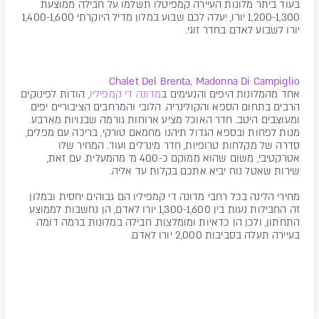
בעוד ביתר מלונות העיירה קמפיטלו תשלמו על חבילה ממוצעת
1,200-1,300 יורו, יעלה לכם שבוע במלון מדיל היוקרתי 1,400-1,600
יורו לשבוע לאדם בחדר זוגי.
Chalet Del Brenta, Madonna Di Campiglio
אחד מהמלונות היפים והנעימים ב
מדונה די קמפיליו
, הודות לפינוקים
הרבים בתחום הספא והקולינריה. הלובי והמרחבים הציבוריים יפים
ומעוצבים היטב. חדר האוכל מציע ארוחות גורמה שבנויות מארבע
מנות לפחות ובספא הגדול תיהנו מחמאם טורקי, בריכה עם מפלים,
סדרה של מקלחות טרופיות, חדר מינרלים ועוד. המחיר שלו
אטרקטיבי, משום שהוא ממוקם כ-400 מ' מהמעלית. עם זאת,
שירות שאטל נוח יביא אתכם בקלות עד אליה.
מחירי הלינה בכל רחבי מדונה די קמפיליו הם גבוהים יחסית ובמלון
זה החבילות נעות בין 1,300-1,600 יורו לאדם, הן נחשבות לממוצע
התחתון, ולכן הן כדאיות ומומלצות. חבילה במלונות ברמה דומה
בעיירה תעלה בסביבות 2,000 יורו לאדם.