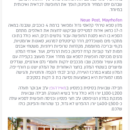
שבהם יחס המחיר והפינוק הופך את החופשה לכדאית ואיכותית
במיוחד.
Neue Post, Mayrhofen
מלון ספא טירולי קלאסי גדול ומפואר ברמת 4 כוכבים, שנבנה במאה
ה-17 כחאן אירוח למטיילים שביקשו לחצות את האלפים. מתחם
הספא בו הוא פסגת החופשה עבור גולשים רבים, הוא כולל בתוכו
מתקני מים משוכללים, חדר קריסטלים למרגוע, סאונות ארומטיות,
ג'קוזי ובריכה מחוממת, מקלחות טרופיות ריחניות, משטחי אבנים
חמות לצד קוביות קרח לפינוק כפות הרגליים, ועוד. אורחי המלון
נהנים מכניסה חופשית לספא וגם מחדר אוכל מעוצב בקפידה עם
מזנון עשיר ומפנק שבו מככבים ירקות וחומרי גלם אורגניים, שגדלים
ומיוצרים בשטחי המלון. בחצר האחורית של המלון ישנו גן חורף יפה.
המלון נמצא במרכז העיירה, קרוב לבתי הקפה והחנויות, והגישה
ממנו למעליות היא באמצעות נסיעה בת 3 דקות בסקיבס.
חבילה שבועית בסיסית בפנסיון ב
מאיירהופן
ע"ב א.בוקר תעלה
1,100-1,200 יורו (לא כולל ציוד בשיא העונה). חבילה שבועית
מפנקת במלון הנויפוסט ע"ב חצי פנסיון וכניסה חופשית לספא עולה
כ-1,400-1,500 יורו. ההפרש לא גדול, כך שהרווח והפינוק כולו
שלכם.