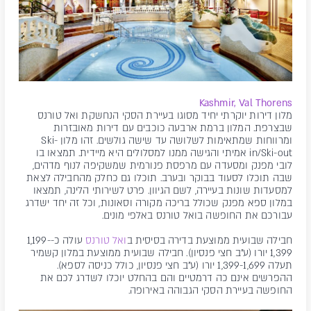
Kashmir, Val Thorens
מלון דירות יוקרתי יחיד מסוגו בעיירת הסקי הנחשקת ואל טורנס
שבצרפת. המלון ברמת ארבעה כוכבים עם דירות מאובזרות
ומרווחות שמתאימות לשלושה עד שישה גולשים. זהו מלון Ski-
in/Ski-out אמיתי והגישה ממנו למסלולים היא מיידית. תמצאו בו
לובי מפנק ומסעדה עם מרפסת פנורמית שמשקיפה לנוף מדהים,
שבה תוכלו לסעוד בבוקר ובערב. תוכלו גם כחלק מהחבילה לצאת
למסעדות שונות בעיירה, לשם הגיוון. פרט לשירותי הלינה, תמצאו
במלון ספא מפנק שכולל בריכה מקורה וסאונות, וכל זה יחד ישדרג
עבורכם את החופשה בואל טורנס באלפי מונים.
חבילה שבועית ממוצעת בדירה בסיסית ב
ואל טורנס
עולה כ-1,199-
1,399 יורו (ע"ב חצי פנסיון). חבילה שבועית ממוצעת במלון קשמיר
תעלה 1,399-1,699 יורו (ע"ב חצי פנסיון, כולל כניסה לספא).
ההפרשים אינם כה דרמטיים והם בהחלט יוכלו לשדרג לכם את
החופשה בעיירת הסקי הגבוהה באירופה.