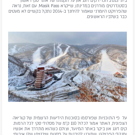
ביוני 2013 הכריז קים ז'ונג און על הקמתו של אתר סקי ראשון
בסטנדרטים מודרנים במדינתו, שייקרא Masik Pass. עם זאת, נראה
שהפרויקט היומרני שאמור להיחנך ב-2014 נתקל בקשיים לא מעטים
כבר בשלביו הראשונים.
על פי התוכניות שפורסמו בסוכנות הידיעות הרשמית של קוריאה
הצפונית, האתר אמור לכלול 110 ק"מ של מסלולי סקי לכל הרמות.
קים ז'ונג און ביקר באתר המיועד, וצולם כשהוא מתדרך את אנשיו
ומנהלי הפרויקט, שתוכנן להיבנות על פסגות שיבטיחו שלג איכותי