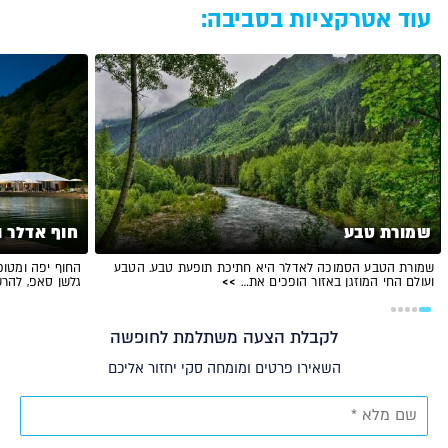
עוד אטרקציות בסביבה:
שמורת טבע
חוף אדלר 
שמורת הטבע הסמוכה לאדלר היא חתיכת תופעת טבע. הטבע
החוף יפה ומטופ
ועולם החי המוזגן באזור הופכים את…
>>
גלשן סאפ, להר
לקבלת הצעה משתלמת לחופשה
השאירו פרטים ומומחה סקי יחזור אליכם