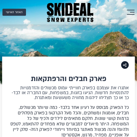
האזור האישי
פארק חבלים והרפתקאות
אתגרו את עצמכם בפארק חווייתי עמוס מכשולים והזדמנויות
להתנסויות חדשות. הגיעו בזוגות, במשפחות, עם החבר'ה או לבד-
כך או כך תצליחו ליהנות מחוויה משעשעת ומאתגרת.
כל הפארק מבוסס על רעיון אחד בלבד- כמה שיותר מכשולים,
חבלים, אומגות ומשחקים, והכל מעל הקרקע! בפארק מסלולים
ברמות קושי שונות. חלקם מתאימים לילדים ולכיף של כל
המשפחה. היתר מיועדים למבוגרים שלא מפחדים להתאמץ, לטפס
ולהעז! והנה מכשול מאתגר במיוחד וייחודי לפארק הזה- סלק ליין
על אופניים. מפחיד, מרגש, אקסטרים!