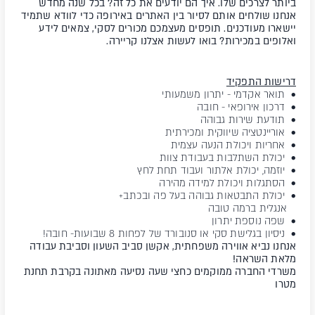
ביותר לצרכים שלו. איך הם יודעים את כל זה? בכל שנה מחדש
אנחנו שולחים אותם לסיור בין האתרים באירופה כדי לוודא שתמיד
יישארו מעודכנים. תופסים מעצמכם מכורים לסקי, צמאים לידע
ואלופים במכירות? בואו לעשות אצלנו קריירה.
דרישות התפקיד
• תואר אקדמי - יתרון משמעותי
• דרכון אירופאי - חובה
• תודעת שירות גבוהה
• אוריינטציה שיווקית ומכירתית
• אחריות ויכולת הנעה עצמית
• יכולת השתלבות בעבודת צוות
• יוזמה, יכולת אלתור ועבוד תחת לחץ
• הסתגלות ויכולת למידה מהירה
• יכולת התבטאות גבוהה בעל פה ובכתב+
אנגלית ברמה טובה
• שפה נוספת יתרון
• ניסיון בגלישת סקי או סנובורד של לפחות 8 שבועות- חובה!
אנחנו נביא אווירה משפחתית, אקשן סביב השעון וסביבת עבודה
מלאת השראה!
משרדי החברה ממוקמים כחצי שעה נסיעה מאתונה בקרבת תחנת
מטרו