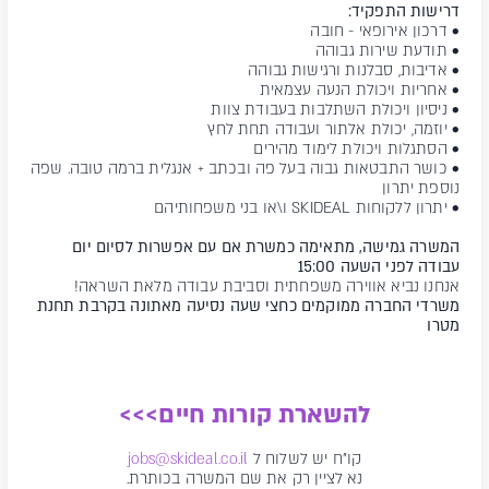
דרישות התפקיד:
• דרכון אירופאי - חובה
• תודעת שירות גבוהה
• אדיבות, סבלנות ורגישות גבוהה
• אחריות ויכולת הנעה עצמאית
• ניסיון ויכולת השתלבות בעבודת צוות
• יוזמה, יכולת אלתור ועבודה תחת לחץ
• הסתגלות ויכולת לימוד מהירים
• כושר התבטאות גבוה בעל פה ובכתב + אנגלית ברמה טובה. שפה
נוספת יתרון
• יתרון ללקוחות SKIDEAL ו\או בני משפחותיהם
המשרה גמישה, מתאימה כמשרת אם עם אפשרות לסיום יום
עבודה לפני השעה 15:00
אנחנו נביא אווירה משפחתית וסביבת עבודה מלאת השראה!
משרדי החברה ממוקמים כחצי שעה נסיעה מאתונה בקרבת תחנת
מטרו
להשארת קורות חיים>>>
קו"ח יש לשלוח ל
jobs@skideal.co.il
נא לציין רק את שם המשרה בכותרת.