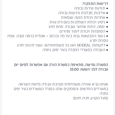
דרישות התפקיד:
• תודעת שירות גבוהה
• אדיבות, סבלנות ורגישות גבוהה
• אחריות ויכולת הנעה עצמאית
• ניסיון ויכולת השתלבות בעבודת צוות
• יוזמה, יכולת אלתור ועבודה תחת לחץ
• הסתגלות ויכולת לימוד מהירים
• כושר התבטאות גבוה בעל פה ובכתב + אנגלית ברמה טובה. שפה
נוספת יתרון
• ללקוחות SKIDEAL ו/או בני משפחותיהם- עשוי להוות יתרון
• העבודה במשרדי החברה בעיר ימים, נתניה
המשרה גמישה, מתאימה כמשרת הורה עם אפשרות לסיום יום
עבודה לפני השעה 15:00
אנחנו נביא אווירה משפחתית וסביבת עבודה מלאת השראה
במשרדים החדשים והמפנקים שלנו במגדל המשרדים בעיר ימים
נתניה
(מעל הקניון, חניה חינם)