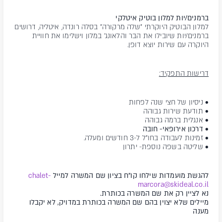
ברמנים/יות למלון בוטיק איטלקי
למלון הבוטיק היוקרתי "שלה מרקורה" בסלה רונדה, איטליה, דרושים
ברמנים/יות שיובילו את הבר והלאונג' במלון וישלימו את חוויית
היוקרה עם שירות יוצא דופן.
דרישות התפקיד:
• ניסיון של חצי שנה לפחות
• תודעת שירות גבוהה
• אנגלית ברמה גבוהה
•
דרכון אירופאי- חובה
• זמינות לעבודה בחו"ל ל-3 חודשים ומעלה.
• שליטה בשפה נוספת- יתרון
להגשת מועמדות שילחו קו”ח בציון שם המשרה למייל
chalet-
marcora@skideal.co.il
נא לציין רק את שם המשרה בכותרת.
מיילים שלא יצוין בהם שם המשרה בכותרת במדויק, לא יקבלו
מענה