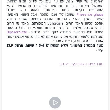
ה-מסלול של עמק צילר, עם נוף שלא כל עיניים זוכות לראות.
המסלול מאתגר במיוחד ומתאים להייקרים מתקדמים שלא
מתעייפים בקלות. תחנה ראשונה במסע היא פונדק
Friesenberghaus
ששוכן ליד אגם יפהפה. אבל השואו האמיתי
מגיע בהמשך. ההליכה המתונה הופכת לטיפוס מאתגר שיוביל
אתכם לכיוון מאגר המים
Schlegeis המפורסם. מאגר מי הרים
בצבע טורקיז אלפיני, לוקיישן תמונות מומלץ במיוחד! הפסגה
מחכה לכם בהמשך. מסעדה לנוף הרים מדהים-
Olpererhütte
מושלמת ללאנצ' רומנטי אפילו אם אתם לא בדייט. נוף אגמים ילווה
אתכם במסלול חזרה, בירידה מההר.
משך המסלול המשוער (ללא הפסקות) 4.5-6 שעות, מרחק 13.9
ק"מ.
חזרה לאטרקציות קיץ בזילרטל