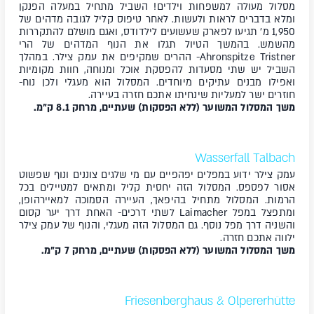
מסלול מעולה למשפחות וילדים! השביל מתחיל במעלה הפנקן
ומלא בדברים לראות ולעשות. לאחר טיפוס קליל לגובה מדהים של
1,950 מ' תגיעו לפארק שעשועים לילדודס, ואגם מושלם להתקררות
מהשמש. בהמשך הטיול תגלו את הנוף המדהים של הרי
Ahronspitze Tristner- ההרים שמקיפים את עמק צילר. במהלך
השביל יש שתי מסעדות להפסקת אוכל ומנוחה, חוות מקומיות
ואפילו מבנים עתיקים מיוחדים. המסלול הוא מעגלי ולכן נוח-
חוזרים ישר למעליות שינחיתו אתכם חזרה בעיירה.
משך המסלול המשוער (ללא הפסקות) שעתיים, מרחק 8.1 ק"מ.
Wasserfall Talbach
עמק צילר ידוע במפלים יפהפיים עם מי שלגים צוננים ונוף שפשוט
אסור לפספס. המסלול הזה יחסית קליל ומתאים למטיילים בכל
הרמות. המסלול מתחיל בהיפאך, העיירה הסמוכה למאיירהופן,
ומתפצל במפל Laimacher לשתי דרכים- האחת דרך יער קסום
והשניה דרך מפל נוסף. גם המסלול הזה מעגלי, והנוף של עמק צילר
ילווה אתכם חזרה.
משך המסלול המשוער (ללא הפסקות) שעתיים, מרחק 7 ק"מ.
Friesenberghaus & Olpererhütte