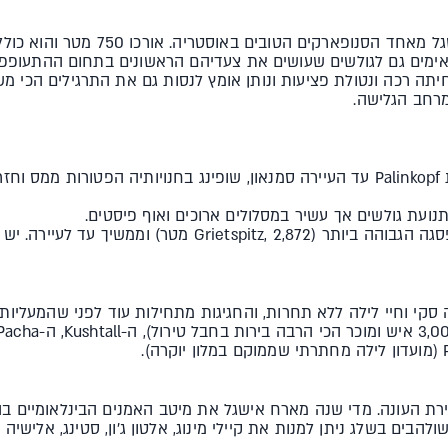
מים גם לגולשים שעושים את צעדיהם הראשונים בתחום ההתעופפויו
ה רכה ונטולת פציעות ונותן אומץ לנסות גם את התרגילים הכי משו
מרחב הגלישה.
3. מסע באורך 11 ק"מ שמתחיל בפסגה הגבוהה ביותר (tz, 2,872
 סקי וחיי לילה ללא תחרות, והחגיגות מתחילות עוד לפני שהמעליות 
רת העונה. מדי שנה מארח אישגל את מיטב האמנים הבינלאומיים בה
הבים בשלג ניתן למנות את קיילי מינוג, אלטון ג'ון, סטינג, אלישיה קי