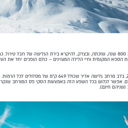
עיירת סקי גדולה עם היסטוריה בת 800 שנה, שזכתה, ובצדק, להיקרא בירת הגלישה של חב
 הספא המקומית וחיי הלילה המצוינים – כולם הופכים יחד את העיי
(שניהם חינם).