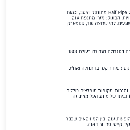
חובבי פריסטייל יוכלו ליהנות באישגל מאחד הסנופארקים הטובים באוסטריה. אורכו 750 מטר והוא כולל Half Pipe מתוחזק היטב, וכמות
ת. הבונוס: מזרן מתנפח ענק
געים. למי שרוצה עוד, סנופארק
1. שיוט במסלול 80 האדום מפסגת Palinkopf עד העיירה סמנאון, שופינג בחנויותיה הפטורות ממס וחזרה בגונדולה הגדולה בעולם (180
Grietspi מטר) וממשיך עד לעיירה. יש קטע שחור קטן בהתחלה ואח"כ
נסגרות. מקומות מומלצים כוללים
את ה-Trofana Alm (בר שמכיל 3,000 איש ומוכר הכי הרבה בירות בחבל טירול), ה-Kushtall, ה-Pacha (ביתו של מותג העל מאיביזה
ופעות ענק. בין המוזיקאים שכבר
ז, קייטי פרי וריהאנה.