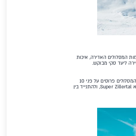
ל טירול. כמות המסלולים האדירה, איכות
רה ליעד סקי מבוקש.
מאיירהופן ממוקמת בעמק ה-Ziller, בלב מרחב גלישה אדיר שכולל 649 ק"מ של מסלולים לכל הרמות. המסלולים פרוסים על פני 10
מתחמי גלישה, שמאיירהופן במרכזם. אפשר לגלוש בכל השפע הזה באמצעות הסקי פס המורחב שנקרא Super Zillertal, ולהתנייד בין