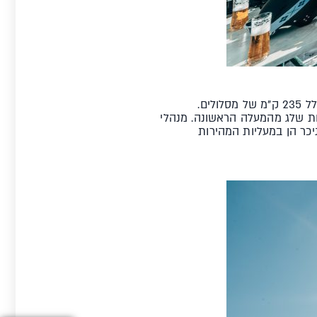
אישגל מרכיבה יחד עם העיירה השוויצית סמנאון (Samnaun) מרחב גלישה בשם Silvretta Arena, שכולל 235 ק"מ של מסלולים.
ר מבטיחה כיסוי לבן מצוין ואיכות שלג מהמעלה הראשונה. מנהלי
ת האתר, והדבר ניכר הן במעליות המהירות