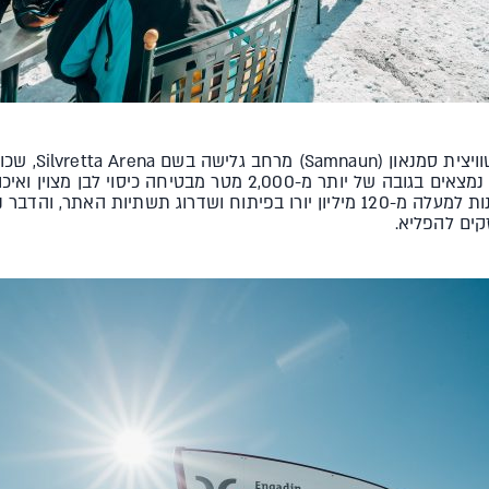
העובדה ש-90% מהמסלולים הללו נמצאים בגובה של יותר מ-2,000 מט
האתר השקיעו ב-5 השנים האחרונות למעלה מ-120 מיליון יורו בפיתוח ושדרוג תשתיו
קים להפליא.