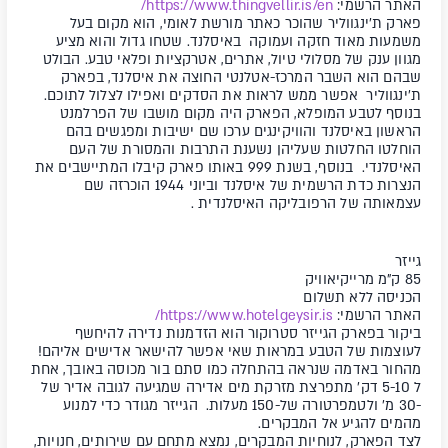
האתר הרשמי:
https://www.thingvellir.is/en/
פארק ת'ינגווליר שהוכר כאתר מורשת לאומי, הוא מקום בעל
משמעות מאוד חזקה ועמוקה באיסלנד. שטחו גדול והוא מציע
מגוון ענק של מסלולי טיול, אתרים, אטרקציות ופלאי טבע. הבולט
שבהם הוא השבר המרכז-אטלנטי החוצה את איסלנד, בפארק
ת'ינגווליר אפשר ממש לראות את הסדקים ואפילו לצלול לתוכם.
בנוסף לטבע המופלא, הפארק היה מקום מושבו של הפרלמנט
הראשון באיסלנד והוויקינגים ערכו שם ישיבות ומפגשים בהם
הוחלטו החלטות שעליהן נשענת התרבות והמסורת של העם
האיסלנדי. בנוסף, בשנת 999 באותו פארק קיבלו המתיישבים את
הנצרות כדת הרשמית של איסלנד וביוני 1944 הוכרזה שם
עצמאותה של הרפובליקה האיסלנדית .
גייזר​
85 ק"מ מרייקיאוויק
הכניסה ללא תשלום
האתר הרשמי:
https://www.hotelgeysir.is/
ביקור בפארק הגייזר סטרוקור הוא הזדמנות נדירה להיחשף
לעוצמות של הטבע במראות שאי אפשר להישאר אדישים אליהם!
מהחור באדמה שנראה בהתחלה כמו סתם בור מכוסה באובך, אחת
ל 5-10 דק' מתפרצת מזרקת מים אדירה שמגיעה לגובה אדיר של
-30 מ' ולטמפרטורה של-150 מעלות. הגייזר מגודר כדי למנוע
מהמים להגיע אל המבקרים.
לצד הפארק, לנוחיות המבקרים, נמצא מתחם עם שירותים, חנויות,