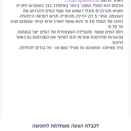
האתר הרשמי:
http://gullfoss.is /
גולפוס הוא המפל המוכר ביותר באיסלנד. כבר כשתגיעו לחנייה
ותצאו מהרכבים תוכלו לשמוע את שצף המים ולהרגיש את
העוצמה. אחרי 5 דק' הליכה מהחנייה תגיעו למראה היפהפה-
רוחבו של המפל 20 מ' והוא שוצף לאורך ערוץ קניוני שעומקו מגיע
עד 70 מ'.
רסס המים שנוצר מהנפילה העוצמתית של המים יוצר קשתות
צבעוניות מדהימות שיגרמו לכם לשלוף את המצלמות גם באזור
הרטוב.
טיפ מאיתנו- תתארגנו על מעילי גשם או - על בגדים להחלפה. ​
לקבלת הצעה משתלמת לחופשה