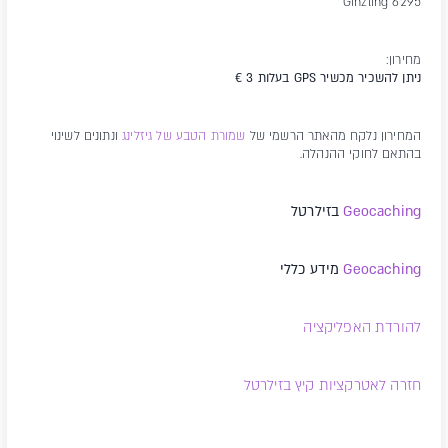
6295 Ginzling
מחירון:
ניתן להשכיר מכשיר GPS בעלות 3 €
המחירון נלקח מהאתר הרשמי של
שמורת הטבע של גיזלינג
ונתונים לשינוי
בהתאם לחוקי ההנהלה.
Geocaching
בזילרטל
Geocaching
מידע כללי
להורדת האפליקציה
חזרה לאטרקציות קיץ בזילרטל