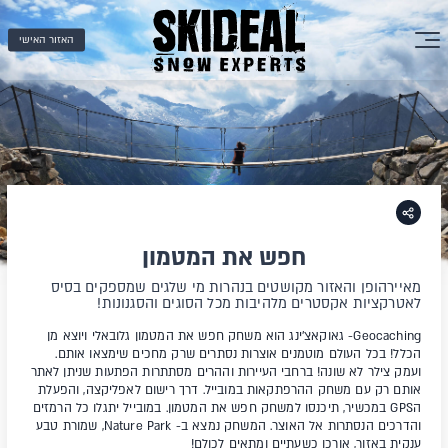
האזור האישי
חפש את המטמון
מאיירהופן והאזור מקושטים בנהרות מי שלגים שמספקים בסיס
לאטרקציות אקסטרים מלהיבות מכל הסוגים והסגנונות!
Geocaching- גאוקאצ'ינג הוא משחק חפש את המטמון גלובאלי ויוצא מן
הכלל! בכל העולם מוטמנים אוצרות נסתרים שרק מחכים שימצאו אותם.
ועמק צילר לא שונה! ברחבי העיירות וההרים מסתתרות הפתעות שניתן לאתר
אותם רק עם משחק ההרפתקאות במובייל. דרך רישום לאפליקצה, והפעלת
הGPS במכשיר, תיכנסו למשחק חפש את המטמון. במובייל יתגלו כל הרמזים
והדרכים הנסתרות אל האוצר. המשחק נמצא ב- Nature Park, שמורת טבע
ענקית באזור, אורכו כשעתיים ומתאים לכולם!