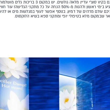
פארק המים המקפיץ הזה ידאג שגם בקיץ סוצ'י עדיין מל
שלו גם בחופשה. שווה במיוחד להגיע בימי ראשון ולהנות מ-50% הנחה על
פתחו בפניכם עולם מדהים של דמיון. בנוסף אפשר לעוף במגלשות מים או לה
אר שבמקום מלא בטיפולי יופי ומתקני ספא בשיא הלוקסוס.