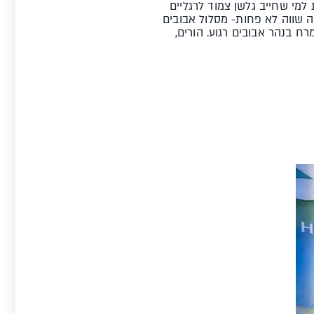
אה גולשים. יש במקום 3 בריכות גלים מושלמות למי שחייב גלשן צמוד לרגליים
 כל מתקני הגלישה! עוד חוויה שווה לא פחות- מסלול אבובים
ימרח בנהר אבובים רגוע. הורים,