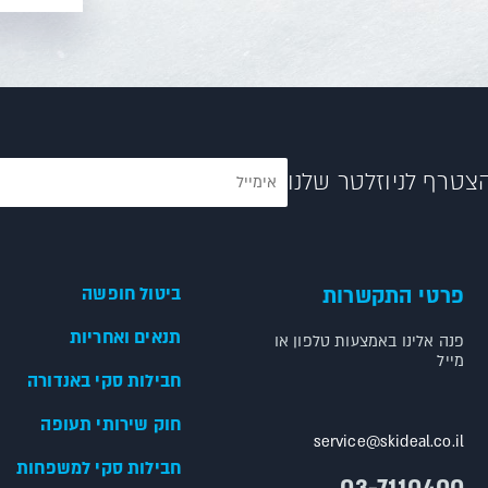
צטרף לניוזלטר שלנו
פרטי התקשרות
ביטול חופשה
תנאים ואחריות
פנה אלינו באמצעות טלפון או
מייל
חבילות סקי באנדורה
חוק שירותי תעופה
service@skideal.co.il
חבילות סקי למשפחות