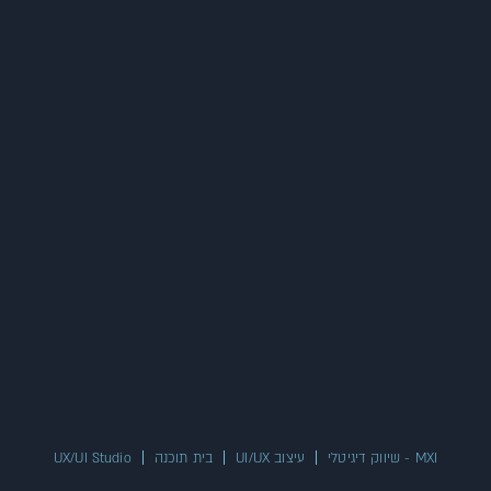
MXI - שיווק דיגיטלי
עיצוב UI/UX
בית תוכנה
UX/UI Studio