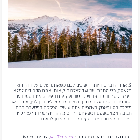
2. אחד הדברים היותר חשובים לכם כשאתם עולים על ההר הוא
פלאסק, כלי מתכת שמיועד לאלכוהול, אותו אתם מקפידים למלא
ביגרמייסטר, וודקה או וויסקי טוב שקניתם בעיירה. אתם טסים עם
החבר'ה, דוהרים על המדרון, יוצאים מהמסלולים ובין לבין, מנסים את
מזלכם בסנופארק. בצהריים אתם עושים הפסקה במסעדת הרים
חביבה ורצוי בשמש וכשאתם יורדים מההר, זה ישירות לפארטייה
באחד ממועדוני האפר'סקי. ומשם, ממועדון למועדון.
במקרה שכזה, כדאי שתטוסו ל:
Val Thorens
, צרפת. Livigno,