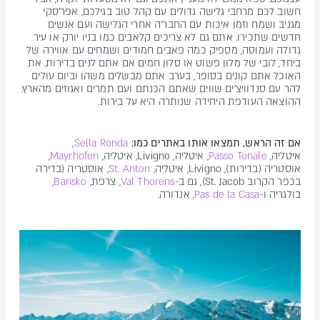
חשוב לכם מרחבי גלישה גדולים עם קהל טוב בגילכם, אפר'סקי
מגניב ושמח וזמן איכות עם החבר'ה אחרי הגלישה ועם אנשים
חדשים שתכירו. אתם גם לא צריכים קלאבים כמו בניו יורק או עיר
גדולה ועמוסה, מספיק כמה פאבים חמודים ושמחים עם אווירה של
ביחד, לובי של מלון פשוט או סלון חמים אם אתם לנים בדירות. את
האוכל אתם קונים בסופר, בערב אתם מבשלים משהו וביום עולים
להר עם סנדוויצ'ים שווים שאתם הכנתם ועם תמרים ואגוזים מהארץ.
ההוצאה העודפת היחידה שנותרה היא על בירות.
אם זה הראש, תמצאו אותו באתרים כמו:
Sella Ronda
,
איטליה,
Passo Tonale
, איטליה, Livigno, איטליה,
Mayrhofen
,
אוסטריה (בדירות), Livigno, איטליה,
St. Anton
, אוסטריה (בדירה
בכפר הקרוב St. Jacob), גם ב-
Val Thorens
, צרפת,
Bansko
,
בולגריה ו-
Pas de la Casa
, אנדורה.