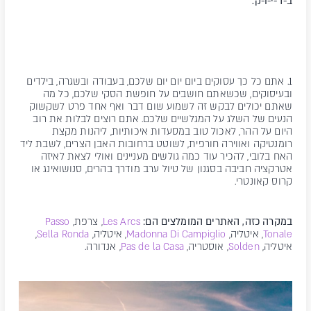
ב-ד-י-ו-ק.
1. אתם כל כך עסוקים ביום יום יום שלכם, בעבודה ובשגרה, בילדים
ובעיסוקים, שכשאתם חושבים על חופשת הסקי שלכם, כל מה
שאתם יכולים לבקש זה לשמוע שום דבר ואף אחד פרט לשקשוק
הנעים של השלג על המגלשיים שלכם. אתם רוצים לבלות את רוב
היום על ההר, לאכול טוב במסעדות איכותיות, ליהנות מקצת
רומנטיקה ואווירה חורפית, לשוטט ברחובות האבן הצרים, לשבת ליד
האח בלובי, להכיר עוד כמה גולשים מעניינים ואולי לצאת לאיזה
אטרקציה חביבה בסגנון של טיול ערב מודרך בהרים, סנושואינג או
קרוס קאונטרי.
במקרה כזה, האתרים המומלצים הם:
Les Arcs
, צרפת,
Passo
Tonale
, איטליה,
Madonna Di Campiglio
, איטליה,
Sella Ronda
,
איטליה,
Solden
, אוסטריה,
Pas de la Casa
, אנדורה.