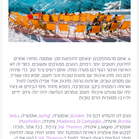
4. אתם מהמתפנקים. יצאתם לחופשת סקי שממנה תחזרו אחרים
לחלוטין, חטובים יותר, רפויים, רגועים, ממורקים ומשוכים. כסף זה לא
האישיו ועינוגי הגוף הם מטרה נעלה. אתם רוצים ציוד טוב כדי שיהיה
לכם נוח, מלון איכותי עם מיטות טובות והכי חשוב, ספא כמו שצריך,
עם מסג'ים טובים, ארוחות גורמה מזינות, אולי אפילו נסיעה לטיול
וארוחה רומנטית ביקב שבסביבה, בספא מיוחד מימי הביניים או בעיר
יפה עם שופינג איכותי. חשוב שמרחב הגלישה יהיה יפה ורחב ידיים
ויהיו בו מסעדות הרים טובות.
נעים לנו להמליץ לכם על:
Solden
, אוסטריה,
Ischgl
, אוסטריה,
Sella
Ronda
, איטליה,
Madonna Di Campiglio
, איטליה,
Mayrhofen
,
אוסטריה, Livigno, איטליה,
Val Thorens
, צרפת . בכל אתר, תוכלו
לבקש את אופצית האירוח המפנקת יותר ותחוו חוויה שונה לחלוטין
מיתר הגולשים באותו האתר. למשל ב-
Val Thorens
, בקשו את ה-