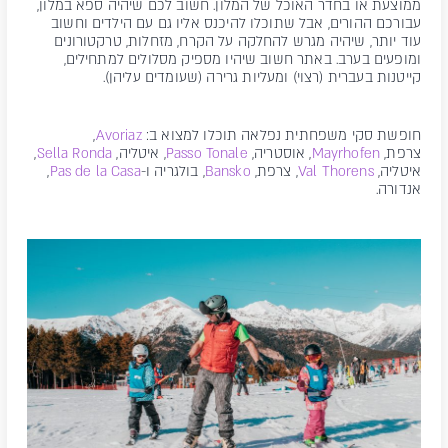
ממוצעת או בחדר האוכל של המלון. חשוב לכם שיהיה ספא במלון,
עבורכם ההורים, אבל שתוכלו להיכנס אליו גם עם הילדים וחשוב
עוד יותר, שיהיה מגרש להחלקה על הקרח, מזחלות, טרקטורונים
ומופעים בערב. באתר חשוב שיהיו מספיק מסלולים למתחילים,
קייטנות בעברית (רצוי) ומעליות גרירה (שעומדים עליהן).
חופשת סקי משפחתית נפלאה תוכלו למצוא ב:
Avoriaz
,
צרפת,
Mayrhofen
, אוסטריה,
Passo Tonale
, איטליה,
Sella Ronda
,
איטליה,
Val Thorens
, צרפת,
Bansko
, בולגריה ו-
Pas de la Casa
,
אנדורה.