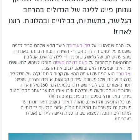
שנותן פייט לליגה של הגדולים במרחב
הגלישה, בתשתיות, בבילויים ובמלונות. רוצו
לארוז!
אלו מכם שסימנו וי על
סקי באנדורה
כיעד הבא שלהם סביר להניח
ששמעו על "פאס דה לה קאסה" - העיירה הגבוהה ביותר באנדורה
שמציעה שילוב של גלישה, שופינג וחיי לילה פרועים. אבל בין
המחמאות הנלהבות על
פאס דה לה קאסה
תוכלו לשמוע לחשושים
על האתר שמצליח לאט ובשקט לגנוב את ההצגה.
ואל נורד
הוא הפתעה נעימה המציעה קרוב ל-100 ק"מ של מסלולים
ברמות שונות, שלג משובח, עיירות קסומות, אווירה צעירה, שופינג
חסר מעצורים ופסיליטיז ששודרגו בלמעלה מ- 160 מיליון אירו,
שהוכיחו שההשקעה משתלמת וזיכו אותו בתואר "אתר הסקי הטוב
ביותר באנדורה" בפעם הרביעית ברציפות (!!!)
עם כל התנאים והתארים, מהווה האתר בשנים האחרונות יעד
מושלם גם למשפחות. המלונות נוחים, אזורי הגלישה ידידותיים
למתחילים ותוכלו למצוא שם קייטנות גלישה לילדים (אפילו
בעברית!).