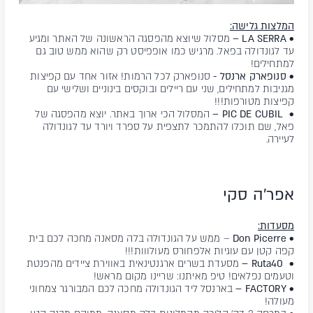
המלצות גלישה:
• LA SERRA –
מסלול שיוצא מהפסגה הראשונה של האתר ומגיע
עד לגונדולה בפאל. מרגיש כמו אופפיסט רק שהוא ממש טוב גם
למתחילים!
• סנופארק ארנסל -
סנופארק לכל הרמות! אזור אחד עם קפיצות
מגניבות למתחילים, שני עם ריילים ובוקסים בינוניים ושלישי עם
קפיצות מטורפות!!!
• PIC DE CUBIL –
המסלול הכי ארוך באתר. יוצא מהפסגה של
פאל, שם תוכלו להתמכר לתצפית על ספרד ויורד עד לגונדולה
לעיירה.
אפר'ה סקי
מסעדות:
• Don Picerre
– ממש על הגונדולה בלה מסאנה מחכה לכם בית
קפה קטן עם עוגיות אלפחורס מעולווות!!!
• Ruta40 –
מסעדת בשרים ארגנטינאית באווירת ציידים מהפנטת
וטעמים נפלאים! טיפ מאיתנו: שריינו מקום מראש!
• FACTORY –
בארנסל ליד הגונדולה מחכה לכם המבורגר צמחוני
מעולה!