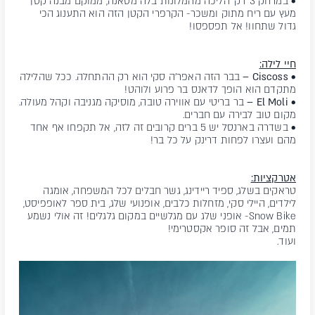
• במרחק 3 דק' הליכה מהמלונות בלה מסאנה, ממוקם מבנה קטן
מעץ עם ריח מתוק ומשכר- הקרפרי הקטן הזה הוא התענוג הכי
גדול שתחוו! אל תפספסו!
חיי לילה:
• Ciscoss –
בבר הזה האפר'ה סקי הוא רק ההתחלה. ככל שהלילה
מתקדם הוא הופך לדאנס בר פרוע ולוהט!
• El Moli –
בר בריטי עם אווירה טובה, מוסיקה מגניבה וקהל מעולה.
מקום טוב לבירה עם חברים.
• בשדרה בארנסל יש 5 ברים קרובים זה לזה, אל תקפחו אף אחד
מהם ועצרו לפחות דרינק על כל בר!
אטרקציות:
טראקים בשלג, ספיד ריידינג, גשר חבלים לכל המשפחה, אומגה
לילדים, היילי סקי, מזחלות כלבים, אופנועי שלג, בית ספר לאופפיסט,
Snow Bike- אופני שלג עם מגלשיים במקום גלגלים! זה אולי נשמע
תמים, אבל זה סופר אקסטרימי!
ועוד.