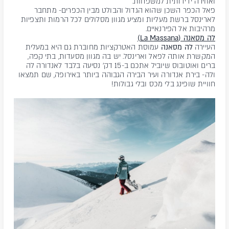
ואווירה ידידותית למשפחות.
פאל הכפר השכן שהוא הגדול והבולט מבין הכפרים- מתחבר
לארינסל ברשת מעליות ומציע מגוון מסלולים לכל הרמות ותצפיות
מרהיבות אל הפירנאיים.
לה מסאנה (La Massana)
העיירה
לה מסאנה
עמוסת האטרקציות מחוברת גם היא במעלית
המקשרת אותה לפאל וארינסל. יש בה מגוון מסעדות, בתי קפה,
ברים ואוטובוס שיוביל אתכם ב-15 דק' נסיעה בלבד לאנדורה לה
ולה- בירת אנד
ורה ועיר הבירה הגבוהה ביותר באירופה, שם תמצאו
חוויית שופינג בלי מכס ובלי גבולות!