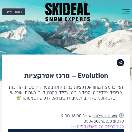
האזור האישי
Evolution – מרכז אטרקציות
המרכז מציע מגוון אטרקציות כמו מזחלות, צניחה חופשית, הדרכות
פרירייד, פרדייבינג, ספיד ריידינג, צלילה בקרח, סיורי מערות, אופנועי
שלג, אופני שלג עם גלגלים רחבים ואפילו טיסה במסוק!
שעות פעילות:
א'-ש' 9:00-18:00
טלפון: 330450740218
כל הפרטים על פארק המים>>>