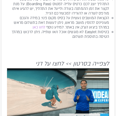
התהליך יוצג לכם כרטיס עלייה למטוס (Boarding Pass). על מנת
לקצר את זמן ההמתנה בשדה ולייעל את התהליך, יש להגיע איתו
מודפס לשדה או להורידו למכשירכם הנייד.
הקצאת המושבים נעשית על בסיס מקום פנוי. במידה והנכם
מעוניינים להזמין מושב מראש, ניתן לעשות זאת בתשלום מראש
במהלך ביצוע הצ'ק אין באתר. למידע נוסף
לחץ כאן
בטיסות EasyJet לא מוגשים אוכל ו/או שתייה. ניתן לרכוש במהלך
הטיסה בתוספת תשלום.
לצפייה בסרטון >> לחצו על דני