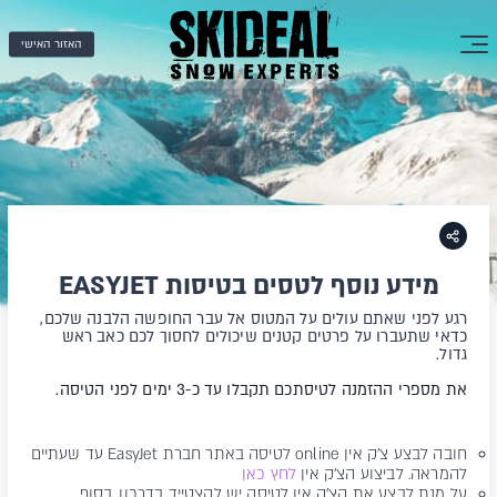
האזור האישי
מידע נוסף לטסים בטיסות EASYJET
רגע לפני שאתם עולים על המטוס אל עבר החופשה הלבנה שלכם,
כדאי שתעברו על פרטים קטנים שיכולים לחסוך לכם כאב ראש
גדול.
את מספרי ההזמנה לטיסתכם תקבלו עד כ-3 ימים לפני הטיסה.
חובה לבצע צ'ק אין online לטיסה באתר חברת EasyJet עד שעתיים
להמראה. לביצוע הצ'ק אין
לחץ כאן
על מנת לבצע את הצ'ק אין לטיסה יש להצטייד בדרכון. בסוף