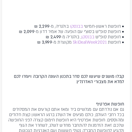
• חופשת ראשון-חמישי
בבנסקו
בולגריה, מ-
2,299 ₪
• חופשת סופ"ש בסוצ'י עם הופעה של אמיר דדון מ-
2,099 ₪
• חופשת סופ"ש
בבנסקו
, בולגריה מ-
2,499 ₪
• חופשת
SkiDealWeek2021
מקוצרת מ-
3,999 ₪
קבלו מושגים שיעשו לכם סדר בתכנון העונה הקרובה ויעזרו לכם
למלא את מצבורי האדרנלין:
חופשת אפרטיף
גם אם נולדתם עם מגלשיים ביד ומאז אתם קורעים את המסלולים
בכל רחבי העולם, כולם מגיעים אל השלג ברגע הראשון קצת חלודים
ומהוססים. חופשת אפרטיף היא חופשת חימום קצרה לפני החופשה
שלכם. זאת הזדמנות להתחבר מחדש לשלג, לשחרר את הגוף
ולהגיע לחופשת החבר'ה נטולי חששות ועם האנרגיות הנכונות