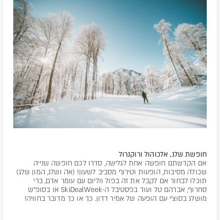
חופשת שלג, אלכוהול ורוקנרול
אם הקדשתם חופשה אחת לגלישה, סדרו לכם חופשה שנייה
שכולה מסיבות, הופעות וטירוף מסביב לשעון! (אה ושלג, המון שלג)
תוכלו לבחור אם לקבל את זה בפול ווליום עם עומר אדם, ברי
סחרוף, אברהם טל ועוד בפסטיבל ה-SkiDealWeek או בסופ"ש
מושלג בסוצ'י עם הופעה של אמיר דדון. כך או כך מדובר בחוויה!