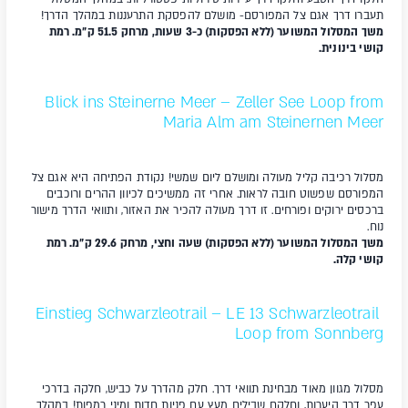
תעברו דרך אגם צל המפורסם- מושלם להפסקת התרעננות במהלך הדרך!
משך המסלול המשוער (ללא הפסקות) כ-3 שעות, מרחק 51.5 ק"מ. רמת
קושי בינונית.
Blick ins Steinerne Meer – Zeller See Loop from
Maria Alm am Steinernen Meer
מסלול רכיבה קליל מעולה ומושלם ליום שמשי! נקודת הפתיחה היא אגם צל
המפורסם שפשוט חובה לראות. אחרי זה ממשיכים לכיוון ההרים ורוכבים
ברכסים ירוקים ופורחים. זו דרך מעולה להכיר את האזור, ותוואי הדרך מישור
נוח.
משך המסלול המשוער (ללא הפסקות) שעה וחצי, מרחק 29.6 ק"מ. רמת
קושי קלה.
Einstieg Schwarzleotrail – LE 13 Schwarzleotrail
Loop from Sonnberg
מסלול מגוון מאוד מבחינת תוואי דרך. חלק מהדרך על כביש, חלקה בדרכי
עפר דרך
היערות, וחלקם שבילים מעץ עם פניות חדות ומיני רמפות! במהלך