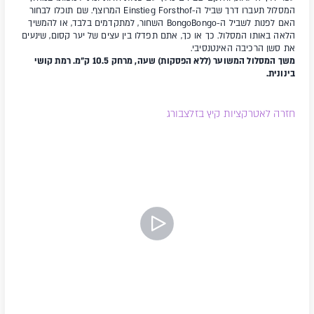
המסלול תעברו דרך שביל ה-Einstieg Forsthof המרוצף. שם תוכלו לבחור
האם לפנות לשביל ה-BongoBongo השחור, למתקדמים בלבד, או להמשיך
הלאה באותו המסלול. כך או כך, אתם תפדלו בין עצים של יער קסום, שינעים
את סשן הרכיבה האינטנסיבי.
משך המסלול המשוער (ללא הפסקות) שעה, מרחק 10.5 ק"מ. רמת קושי
בינונית.
חזרה לאטרקציות קיץ בזלצבורג
צפה בסרטון