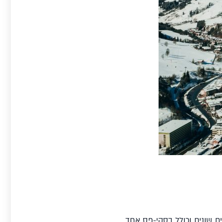
ל טירול ממוקמת בלב ליבו של מתחם Super Zillertal האדיר, המחולק ל-10 אזורים שונים וכולל בסקי-פס אחד