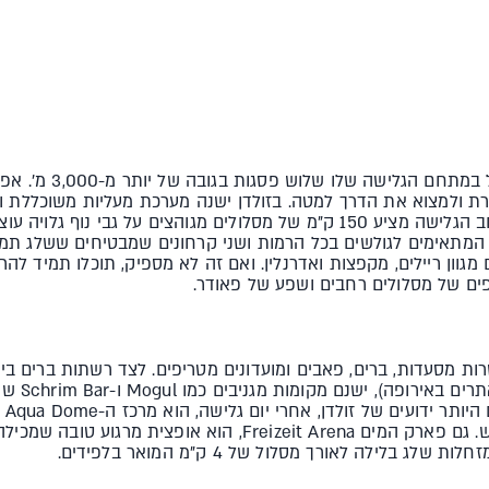
זהו האתר היחיד באוסטרי
ת ולמצוא את הדרך למטה. בזולדן ישנה מערכת מעליות משוכללת ונ
ם המתאימים לגולשים בכל הרמות ושני קרחונים שמבטיחים ששלג תמי
ם מגוון ריילים, מקפצות ואדרנלין. ואם זה לא מספיק, תוכלו תמיד ל
Fire & Ice
הקט
מפלי מים ומגוון פינוקים לגוף ולנפש. גם פארק המים Freizeit Arena
ג בלילה לאורך מסלול של 4 ק"מ המואר בלפידים.