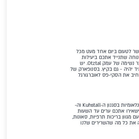
ה שכולל במתחם הגלישה שלו שלוש פסגות בגובה של יותר מ-3,000 מ'. אפשר לטעום ביום אחד מעט מכל
וחה שתנייד אתכם ביעילות
ובמהירות בין כל חלקי האתר. מרחב הגלישה מציע 150 ק"מ של מסלולים מגוהצים על גבי נוף גלויה עוצר נשימה של עמק Otztal. יש
ד יהיה - גם בקיץ. בסנופארק של
הרחיב את הסקי-פס לאוברגורגל
בתום יום הגלישה מציעה זולדן עשרות מסעדות, ברים, פאבים ומועדונים מטריפים. לצד רשתות ברים בינלאומיות בסגנון ה-Kuhstall וה-
 (אותם תמצאו במגוון אתרים באירופה), ישנם מקומות מגניבים כמו Mogul ו-Schrim Bar שישאירו אתכם ערים עד השעות
נות של הלילה. אחד הפינוקים היותר ידועים של זולדן, אחרי יום גלישה, הוא מרכז ה-Aqua Dome עם מגוון בריכות תרפיות, סאונות,
, הוא אופצית מרגוע טובה שמכילה את כל מה שהשרירים שלנו