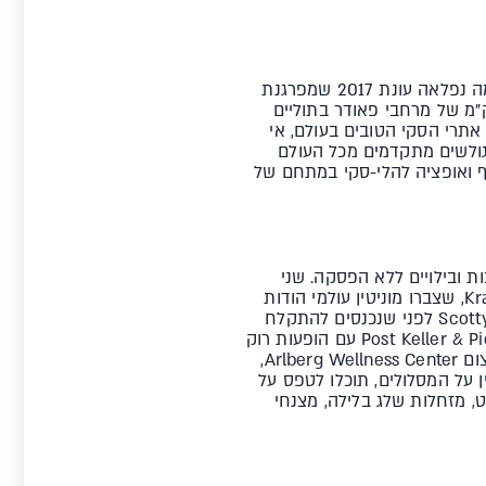
יחד עם המתחמים של Lech, St.Christoph, Stuben ו-Zurs,, מציע סן אנטון 460 ק"מ של מסלולים, וכמה נפלאה עונת 2017 שמפרגנת
לית חדשה המחברת את כל מרחבי הגלישה- ללא תחבורה ציבורית! רק גלישה! שמתוכם 180 ק"מ של מרחבי פאודר בתוליים
תרי הסקי הטובים בעולם, אי
גולשים מתקדמים מכל העולם
וף ואופציה להלי-סקי במתחם של
ת ובילויים ללא הפסקה. שני
הברים המפורסמים ביותר הם אלה שתגיעו אליהם מיד בסיום הגלישה, ה-Mooserwirt ו-Krazy Kanguruh, שצברו מוניטין עולמי הודות
לקצב המטורף שלהם ולכמות האנשים השמחים שנכנכסת בהם בזמן נתון. חובה לעבור גם דרך Scotty`s Bar לפני שנכנסים להתקלח
אחרי הסקי. אחרי ארוחת ערב טובה, מומלץ להמשיך לכיוון המדרחוב המרכזי, ושם לתת גיחה ל-Post Keller & Picadilly עם הופעות רוק
ותקליטנים או ליהנות מברים קטנים כמו ה-34 המיוחד. את הפינוק לגוף ולנפש תעשו במרכז הספא העצום Arlberg Wellness Center,
ן על המסלולים, תוכלו לטפס על
 טיפוס מקורים ומגרשי ספורט, מזחלות שלג בלילה, מצנחי