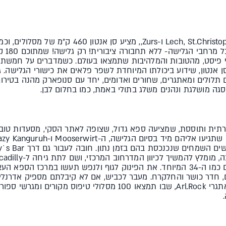
לכם מע
פיסט, מהטובות והמלהיבות שתמצאו בעולם. כשמדברים על חמשת א
אנטון, שידוע ביכולתו המיוחדת לשפר פלאים את כישורי הגלישה. 
ם תלולים ומאתגרים, שחורים ואדומים, יחד עם סנופארק מהנה בטיר
וקרתית ותוססת, שמציעה ספא גדול, שצופה לאתר הסקי, מסעדות טובו
'ים, חדר כושר והחלקרח. מעבר לכביש, אם לא קיבלתם מספיק אדרנלי
קירות של קרח במרכז הספורט האתגרי Arl.Rock, שבו תמצאו 100 מסלולי