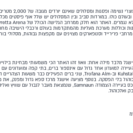
הודות לתנאי שלג מצוינים
עולם כולו. במורדות סביב ובין המסלולים יש שלל אוף פיסטים מכל 
ות וכוללות מערכת מעליות מהמתקדמות בעולם ורכבלי הישיבה מחו
רחבי פרירייד וסנופארקים מצוינים עם מקפצות גבוהות, מסלולי בור
ל מלבד מילה אחת: וואו! זהו האתר הכי משמעותי מבחינת בילויים
ירה למועדון אחד גדול עם אינספור ברים, בתי קפה ומועדונים עם מ
אפשר להתחיל את הערב עם ה- Kuhstall וב-Trofana Alm, שני ברים הפעילים 
ת Post ו-Pasha, עם אלכוהול בלי הפסקה. בנוסף מציעה אישגל מרכז ספא גדול ומפנ
באלפים ומבחר חנויות פטורות ממכס בעיירה הצמודה Samnaun, שנמצאת 
בק ואלכוהול.