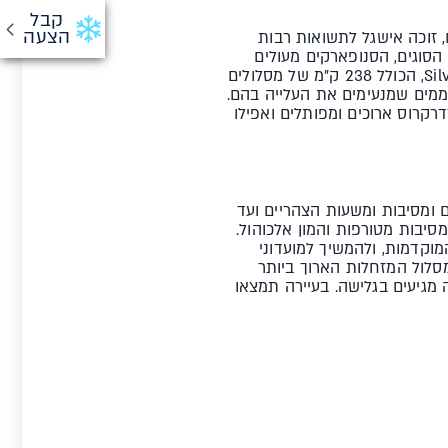
קבל
הצעה
, נופים עוצרי נשימה ופסגות ומסלולים שאינם יורדים מגובה של 2,000 מטרים, זוכה אישגל לתשואות רבות
הסוגים, הסנופארקים מעולים
והמסלולים - מגוונים מאוד ופשוט לא נגמרים. האתר הוא חלק ממרחב הגלישה הכולל של Silvretta Arena, הכולל 238 ק"מ של מסלולים
ממים שמנעימים את העלייה בהם.
דרקרוס ארוכים ומפותלים ואפילו
 ומסיבות ומשעות הצהריים ועד
סיבות מטורפות והמון אלכוהול.
כבר משעות הצהריים המוקדמות, ולהמשיך למועדוני
ק, את מסלול המזחלות הארוך ביותר
מעבר לגבול עם שוויץ ואליה מגיעים בגלישה. בעיירה תמצאו