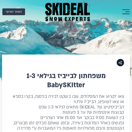
האזור האישי
משפחתון לבייביז בגילאי 1-3
BabySKItter
צאו לקרוע את המסלולים, שבו בשקט לבירה בפסגה, בקרו בספא
או צאו לשופינג, הבייביז עלינו!
הבייביסיטינג של SKIDEAL מתאים לגילאי 1-3 שנים
קבוצות אינטימיות של עד 3 פעוטות
בין השעות 9:00 בבוקר ועד 15:00 אחר הצהריים
נפגשים באחד המלונות בעיירה, ובזמן שאתם מבלים זמן מבוגרים,
הקטנטנים נהנים מפעילויות תואמות גיל המועברות ע"י מדריך.ה