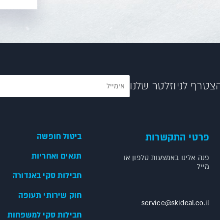
צטרף לניוזלטר שלנו
פרטי התקשרות
ביטול חופשה
תנאים ואחריות
פנה אלינו באמצעות טלפון או
מייל
חבילות סקי באנדורה
חוק שירותי תעופה
service@skideal.co.il
חבילות סקי למשפחות