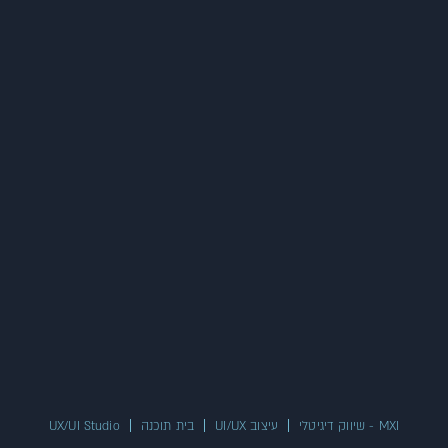
MXI - שיווק דיגיטלי
עיצוב UI/UX
בית תוכנה
UX/UI Studio