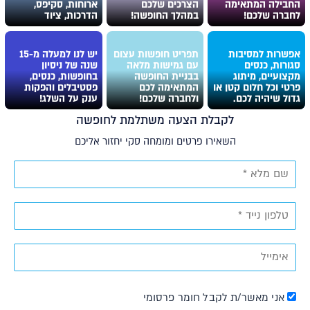
החבילה המתאימה
הצרכים שלכם
ארוחות, סקיפס,
לחברה שלכם!
במהלך החופשה!
הדרכות, ציוד
אפשרות למסיבות
תפריט חופשות עצום
יש לנו למעלה מ-15
סגורות, כנסים
עם גמישות מלאה
שנה של ניסיון
מקצועיים, מיתוג
בבניית החופשה
בחופשות, כנסים,
פרטי וכל חלום קטן או
המתאימה לכם
פסטיבלים והפקות
גדול שיהיה לכם.
ולחברה שלכם!
ענק על השלג!
לקבלת הצעה משתלמת לחופשה
השאירו פרטים ומומחה סקי יחזור אליכם
אני מאשר/ת לקבל חומר פרסומי