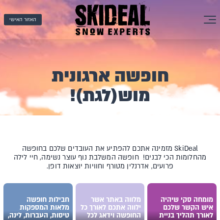
האזור האישי
חופשה ארגונית
מוש(לגת)!
SkiDeal מזמינה אתכם להפתיע את העובדים שלכם בחופשה
מהחלומות הכי לבנים! חופשה המשלבת נוף עוצר נשימה, חיי לילה
פרועים, אדרנלין מטורף וחוויות יוצאות דופן.
מומחה סקי שיהיה
מלווה באתר אשר
חבילות חופשה
איש הקשר שלכם
ילווה אתכם לאורך כל
מלאות המספקות
לאורך תהליך בניית
החופשה וידאג לכל
טיסות, העברות, לינה,